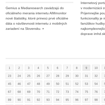
Internetový por
Gemius a Mediaresearch zavádzajú do
v modernizácii s
oficiálneho merania internetu AIMmonitor
Príjemnejšie pou
nové štatistiky, ktoré prinesú prvé oficiálne
funkcionality je 
dáta o návštevnosti internetu z mobilných
fanúšikov hudby
zariadení na Slovensku.
»
najkomplexnejšo
doprave imhd.s
1
2
3
4
5
6
7
8
9
10
23
24
25
26
27
28
29
30
31
32
45
46
47
48
49
50
51
52
53
54
67
68
69
70
71
72
73
74
75
76
89
90
91
92
93
94
95
96
97
98