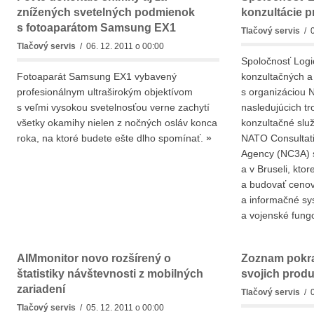
znížených svetelných podmienok
konzultácie 
s fotoaparátom Samsung EX1
Tlačový servis
/ 0
Tlačový servis
/ 06. 12. 2011 o 00:00
Spoločnosť Logi
Fotoaparát Samsung EX1 vybavený
konzultačných a 
profesionálnym ultraširokým objektívom
s organizáciou 
s veľmi vysokou svetelnosťou verne zachytí
nasledujúcich t
všetky okamihy nielen z nočných osláv konca
konzultačné slu
roka, na ktoré budete ešte dlho spomínať.
»
NATO Consultat
Agency (NC3A) 
a v Bruseli, ktor
a budovať cenov
a informačné sy
a vojenské fun
AIMmonitor novo rozšírený o
Zoznam pokra
štatistiky návštevnosti z mobilných
svojich prod
zariadení
Tlačový servis
/ 0
Tlačový servis
/ 05. 12. 2011 o 00:00