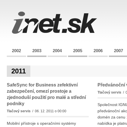
2002
2003
2004
2005
2006
2007
2011
SafeSync for Business zefektivní
Předvánoční 
zabezpečení, omezí prostoje a
Tlačový servis
/ 0
zjednoduší použití pro malé a střední
podniky
Společnost IGNU
předvánoční akc
Tlačový servis
/ 06. 12. 2011 o 00:00
domén za cenu 1
Mobilní přístroje s operačními systémy
nabídka je platn