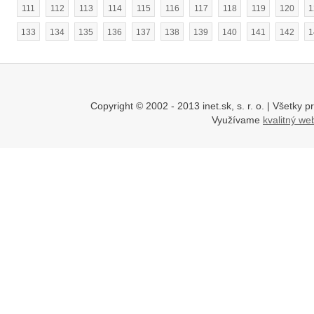
111
112
113
114
115
116
117
118
119
120
1
133
134
135
136
137
138
139
140
141
142
1
Copyright © 2002 - 2013 inet.sk, s. r. o. | Všetk
Využívame
kvalitný w