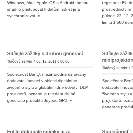
Windows, Mac, Apple iOS a Android mohou
registrace EU 
snadno přistupovat k datům, sdílet je a
prostřednictví
synchronizovat.
»
půlnoci 22. 12. 
limitu 1 500 do
Sdílejte zážitky s druhou generací
Sdílejte záži
miniprojekto
Tlačový servis
/ 06. 12. 2011 o 00:00
Tlačový servis
/ 0
Společnost BenQ, mezinárodně uznávaný
dodavatel inovací v oblasti digitálního
Společnost Ben
životního stylu a globální lídr v odvětví DLP
dodavatel inovací
projektorů, oznamuje uvedení druhé
životního stylu a
generace produktu Joybee GP2.
»
projektorů, ozn
generace produ
Foťte dokonalé snímky aj za
Spoločnosť L