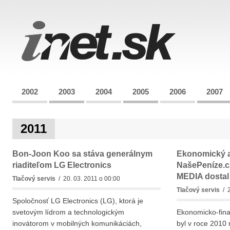
2002
2003
2004
2005
2006
2007
2011
Bon-Joon Koo sa stáva generálnym
Ekonomický a
riaditeľom LG Electronics
NašePeníze.c
MEDIA dostal
Tlačový servis
/ 20. 03. 2011 o 00:00
Tlačový servis
/ 2
Spoločnosť LG Electronics (LG), ktorá je
svetovým lídrom a technologickým
Ekonomicko-fina
inovátorom v mobilných komunikáciách,
byl v roce 2010 