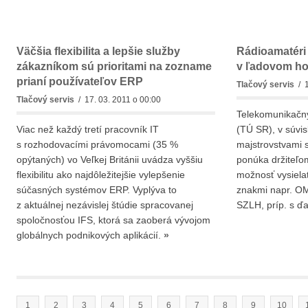
Väčšia flexibilita a lepšie služby
Rádioamatér
zákazníkom sú prioritami na zozname
v ľadovom ho
prianí používateľov ERP
Tlačový servis
/ 1
Tlačový servis
/ 17. 03. 2011 o 00:00
Telekomunikačný
Viac než každý tretí pracovník IT
(TÚ SR), v súvisl
s rozhodovacími právomocami (35 %
majstrovstvami 
opýtaných) vo Veľkej Británii uvádza vyššiu
ponúka držiteľo
flexibilitu ako najdôležitejšie vylepšenie
možnosť vysielať
súčasných systémov ERP. Vyplýva to
znakmi napr. OM
z aktuálnej nezávislej štúdie spracovanej
SZLH, príp. s ď
spoločnosťou IFS, ktorá sa zaoberá vývojom
globálnych podnikových aplikácií.
»
1
2
3
4
5
6
7
8
9
10