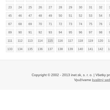
23
24
25
26
27
28
29
30
31
32
45
46
47
48
49
50
51
52
53
54
67
68
69
70
71
72
73
74
75
76
89
90
91
92
93
94
95
96
97
98
111
112
113
114
115
116
117
118
119
120
1
133
134
135
136
137
138
139
140
141
142
1
Copyright © 2002 - 2013 inet.sk, s. r. o. | Všetk
Využívame
kvalitný w