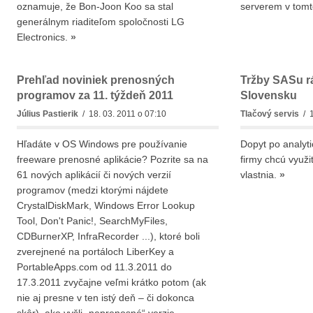
oznamuje, že Bon-Joon Koo sa stal
serverem v tom
generálnym riaditeľom spoločnosti LG
Electronics.
»
Prehľad noviniek prenosných
Tržby SASu rá
programov za 11. týždeň 2011
Slovensku
Július Pastierik
/ 18. 03. 2011 o 07:10
Tlačový servis
/ 1
Hľadáte v OS Windows pre používanie
Dopyt po analyti
freeware prenosné aplikácie? Pozrite sa na
firmy chcú využi
61 nových aplikácií či nových verzií
vlastnia.
»
programov (medzi ktorými nájdete
CrystalDiskMark, Windows Error Lookup
Tool, Don't Panic!, SearchMyFiles,
CDBurnerXP, InfraRecorder ...), ktoré boli
zverejnené na portáloch LiberKey a
PortableApps.com od 11.3.2011 do
17.3.2011 zvyčajne veľmi krátko potom (ak
nie aj presne v ten istý deň – či dokonca