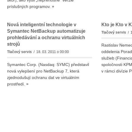
skôr), ako vyšli „neprenosné“ verzie
príslušných programov.
»
Nová inteligentní technologie v
Kto je Kto v
Symantec NetBackup automatizuje
Tlačový servis
/ 1
prohledávání a ochranu virtuálních
strojů
Rastislav Neme
oddelenia Porad
Tlačový servis
/ 18. 03. 2011 o 00:00
služieb (Financi
Symantec Corp. (Nasdaq: SYMC) představil
spoločnosti KPMG
nová vylepšení pro NetBackup 7, která
v rámci divízie
zjednodušují ochranu dat ve virtuálním
prostředí.
»