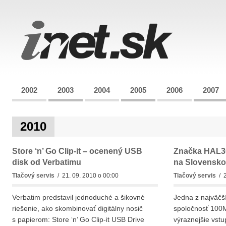
2002
2003
2004
2005
2006
2007
2010
Store ‘n’ Go Clip-it – ocenený USB
Značka HAL30
disk od Verbatimu
na Slovensko
Tlačový servis
/ 21. 09. 2010 o 00:00
Tlačový servis
/ 2
Verbatim predstavil jednoduché a šikovné
Jedna z najväčší
riešenie, ako skombinovať digitálny nosič
spoločnosť 100ME
s papierom: Store ‘n’ Go Clip-it USB Drive
výraznejšie vstu