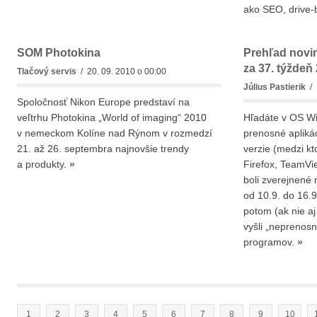
ako SEO, drive-
SOM Photokina
Prehľad novi
za 37. týždeň
Tlačový servis
/ 20. 09. 2010 o 00:00
Július Pastierik
/ 
Spoločnosť Nikon Europe predstaví na
veľtrhu Photokina „World of imaging“ 2010
Hľadáte v OS W
v nemeckom Kolíne nad Rýnom v rozmedzí
prenosné apliká
21. až 26. septembra najnovšie trendy
verzie (medzi kto
a produkty.
»
Firefox, TeamVie
boli zverejnené 
od 10.9. do 16.9
potom (ak nie aj
vyšli „neprenosn
programov.
»
1
2
3
4
5
6
7
8
9
10