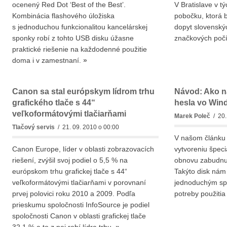
ocenený Red Dot ‘Best of the Best’.
V Bratislave v t
Kombinácia flashového úložiska
pobočku, ktorá b
s jednoduchou funkcionalitou kancelárskej
dopyt slovenský
sponky robí z tohto USB disku úžasne
značkových poč
praktické riešenie na každodenné použitie
doma i v zamestnaní.
»
Canon sa stal európskym lídrom trhu
Návod: Ako 
grafického tlače s 44“
hesla vo Win
veľkoformátovými tlačiarňami
Marek Poleč
/ 20.
Tlačový servis
/ 21. 09. 2010 o 00:00
V našom článku
Canon Europe, líder v oblasti zobrazovacích
vytvoreniu špeci
riešení, zvýšil svoj podiel o 5,5 % na
obnovu zabudnut
európskom trhu grafickej tlače s 44“
Takýto disk nám
veľkoformátovými tlačiarňami v porovnaní
jednoduchým sp
prvej polovici roku 2010 a 2009. Podľa
potreby použitia 
prieskumu spoločnosti InfoSource je podiel
spoločnosti Canon v oblasti grafickej tlače