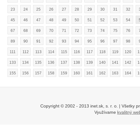
23
24
25
26
27
28
29
30
31
32
45
46
47
48
49
50
51
52
53
54
67
68
69
70
71
72
73
74
75
76
89
90
91
92
93
94
95
96
97
98
111
112
113
114
115
116
117
118
119
120
1
133
134
135
136
137
138
139
140
141
142
1
155
156
157
158
159
160
161
162
163
164
1
Copyright © 2002 - 2013 inet.sk, s. r. o. | Všetk
Využívame
kvalitný w