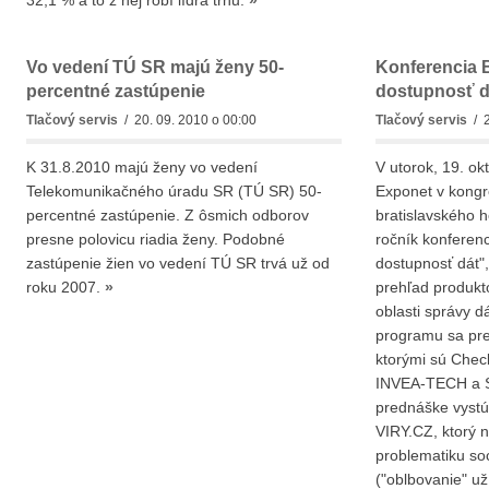
32,1 % a to z nej robí lídra trhu.
»
Vo vedení TÚ SR majú ženy 50-
Konferencia 
percentné zastúpenie
dostupnosť dá
Tlačový servis
/ 20. 09. 2010 o 00:00
Tlačový servis
/ 2
K 31.8.2010 majú ženy vo vedení
V utorok, 19. ok
Telekomunikačného úradu SR (TÚ SR) 50-
Exponet v kong
percentné zastúpenie. Z ôsmich odborov
bratislavského 
presne polovicu riadia ženy. Podobné
ročník konferen
zastúpenie žien vo vedení TÚ SR trvá už od
dostupnosť dát", 
roku 2007.
»
prehľad produkto
oblasti správy d
programu sa pred
ktorými sú Chec
INVEA-TECH a S
prednáške vystúp
VIRY.CZ, ktorý n
problematiku soc
("oblbovanie" už