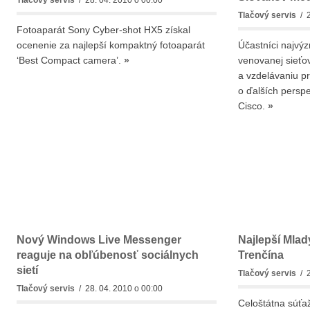
Tlačový servis
/ 28. 04. 2010 o 00:00
Tlačový servis
/ 2
Fotoaparát Sony Cyber-shot HX5 získal
ocenenie za najlepší kompaktný fotoaparát
Účastníci najvý
‘Best Compact camera’.
»
venovanej sieťo
a vzdelávaniu pr
o ďalších persp
Cisco.
»
Nový Windows Live Messenger
Najlepší Mlad
reaguje na obľúbenosť sociálnych
Trenčína
sietí
Tlačový servis
/ 2
Tlačový servis
/ 28. 04. 2010 o 00:00
Celoštátna súťa