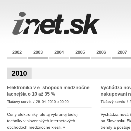
2002
2003
2004
2005
2006
2007
2010
Elektronika v e–shopoch medziročne
Vychádza nová
lacnejšia o 10 až 35 %
nakupovaní n
Tlačový servis
/ 29. 04. 2010 o 00:00
Tlačový servis
/ 2
Ceny elektroniky, ale aj vybranej bielej
Vychádza nová š
techniky v slovenských internetových
na Slovensku El
obchodoch medziročne klesli.
»
trendy a postoje