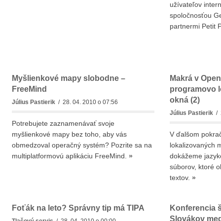
užívateľov inter
spoločnosťou Ge
partnermi Petit
Myšlienkové mapy slobodne –
Makrá v OpenO
FreeMind
programovo l
okná (2)
Július Pastierik
/ 28. 04. 2010 o 07:56
Július Pastierik
/ 
Potrebujete zaznamenávať svoje
myšlienkové mapy bez toho, aby vás
V ďalšom pokrač
obmedzoval operačný systém? Pozrite sa na
lokalizovaných 
multiplatformovú aplikáciu FreeMind.
»
dokážeme jazyko
súborov, ktoré o
textov.
»
Foťák na leto? Správny tip má TIPA
Konferencia š
Slovákov med