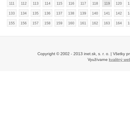
111
112
113
114
115
116
117
118
119
120
1
133
134
135
136
137
138
139
140
141
142
1
155
156
157
158
159
160
161
162
163
164
1
Copyright © 2002 - 2013 inet.sk, s. r. o. | Všetk
Využívame
kvalitný w