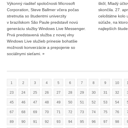
Výkonný riaditeľ spoločnosti Microsoft
škôl, Mladý účt
Corporation, Steve Ballmer včera počas
skončila. 27. ap
stretnutia so študentmi univerzity
celoštátne kolo u
v brazílskom São Paule predstavil novú
súťaže, na ktoro
generáciu služby Windows Live Messenger.
najlepších štud
Prvá predstavená služba z novej vlny
Windows Live služieb prinesie bohatšie
možnosti konverzácie a prepojenie so
sociálnymi sieťami.
»
1
2
3
4
5
6
7
8
9
10
23
24
25
26
27
28
29
30
31
32
45
46
47
48
49
50
51
52
53
54
67
68
69
70
71
72
73
74
75
76
89
90
91
92
93
94
95
96
97
98