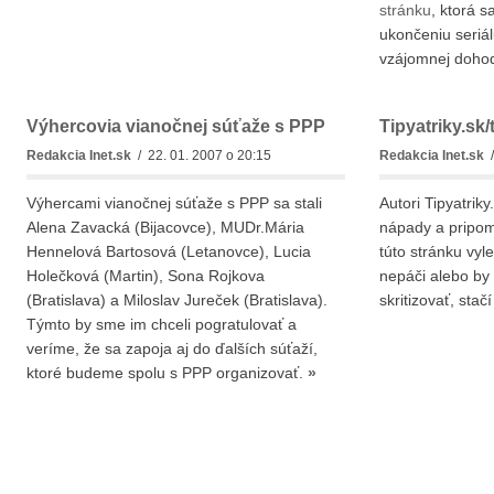
stránku
, ktorá 
ukončeniu seriá
vzájomnej doho
Výhercovia vianočnej súťaže s PPP
Tipyatriky.sk/
Redakcia Inet.sk
/ 22. 01. 2007 o 20:15
Redakcia Inet.sk
/
Výhercami vianočnej súťaže s PPP sa stali
Autori Tipyatrik
Alena Zavacká (Bijacovce), MUDr.Mária
nápady a pripom
Hennelová Bartosová (Letanovce), Lucia
túto stránku vyl
Holečková (Martin), Sona Rojkova
nepáči alebo by 
(Bratislava) a Miloslav Jureček (Bratislava).
skritizovať, stač
Týmto by sme im chceli pogratulovať a
veríme, že sa zapoja aj do ďalších súťaží,
ktoré budeme spolu s PPP organizovať.
»