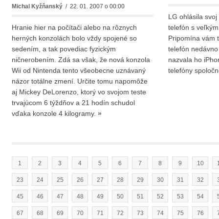
Michal Kyžňanský
/ 22. 01. 2007 o 00:00
LG ohlásila svo
Hranie hier na počítači alebo na rôznych
telefón s veľký
herných konzolách bolo vždy spojené so
Pripomína vám t
sedením, a tak povediac fyzickým
telefón nedávno 
ničnerobením. Zdá sa však, že nová konzola
nazvala ho iPho
Wii od Nintenda tento všeobecne uznávaný
telefóny spoloč
názor totálne zmení. Určite tomu napomôže
aj Mickey DeLorenzo, ktorý vo svojom teste
trvajúcom 6 týždňov a 21 hodín schudol
vďaka konzole 4 kilogramy.
»
1
2
3
4
5
6
7
8
9
10
23
24
25
26
27
28
29
30
31
32
45
46
47
48
49
50
51
52
53
54
67
68
69
70
71
72
73
74
75
76