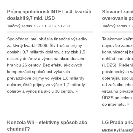
Príjmy spoločnosti INTEL v 4. kvartáli
Slovanet zais
dosiahli 9,7 mld. USD
overovania p
Tlačový servis
/ 22. 01. 2007 o 12:39
Tlačový servis
/ 2
Spoločnosť Intel ohlásila finančné výsledky
Telekomunikačný
za štvrtý kvartál 2006. Štvrťročné príjmy
najnovšie zabezp
dosiahli 9,7 miliardy dolárov, čistý zisk 1,5
komunikačnej be
miliardy dolárov a výnos na akciu dosiahol
dohľad nad zdra
hranicu 26 centov. Bez efektu akciových
(ÚDZS). Riešení
kompenzácií spoločnosť vykázala
poisteneckých v
prevádzkové príjmy vo výške 1,8 miliardy
doterajšiu spol
dolárov, čisté príjmy vo výške 1,7 miliardy
od začiatku jeho
dolárov a výnos na akciu 30 centov.
»
virtuálnu privát
ÚDZS po celom S
do internetu.
»
Konzola Wii – efektívny spôsob ako
LG Prada pric
chudnúť?
Michal Kyžňanský