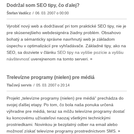
Dodržal som SEO tipy, čo ďalej?
Štefan Vadócz
/ 06. 03. 2007 o 00:00
Vyrobiť nový web a dodržiavať pri tom praktické SEO tipy, nie je
pre skúsenejšieho webdesignéra žiadny problém. Obsahovo
bohatý a sémanticky správne navrhnutý web je základom
úspechu v optimalizácií pre vyhľadávače. Základné tipy, ako na
SEO, sa dozviete v článku
SEO tipy na vyššie pozície a vyššiu
návštevnosť
uverejnenom na tomto serveri.
»
Trelevízne programy (nielen) pre médiá
Tlačový servis
/ 05. 03. 2007 o 20:14
Projekt „televízne programy (nielen) pre médiá“ prechádza do
svojej ďalšej etapy. Po tom, čo bola naša ponuka určená
výhradne pre médiá, teraz sa môžu televízne programy dostať
ku koncovému užívateľovi naozaj všetkými technickými
prostriedkami. Novinkou je bezplatný odber na email alebo
možnosť získať televízne programy prostredníctvom SMS.
»