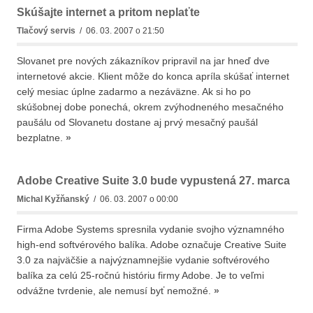
Skúšajte internet a pritom neplaťte
Tlačový servis
/ 06. 03. 2007 o 21:50
Slovanet pre nových zákazníkov pripravil na jar hneď dve
internetové akcie. Klient môže do konca apríla skúšať internet
celý mesiac úplne zadarmo a nezáväzne. Ak si ho po
skúšobnej dobe ponechá, okrem zvýhodneného mesačného
paušálu od Slovanetu dostane aj prvý mesačný paušál
bezplatne.
»
Adobe Creative Suite 3.0 bude vypustená 27. marca
Michal Kyžňanský
/ 06. 03. 2007 o 00:00
Firma Adobe Systems spresnila vydanie svojho významného
high-end softvérového balíka. Adobe označuje Creative Suite
3.0 za najväčšie a najvýznamnejšie vydanie softvérového
balíka za celú 25-ročnú históriu firmy Adobe. Je to veľmi
odvážne tvrdenie, ale nemusí byť nemožné.
»