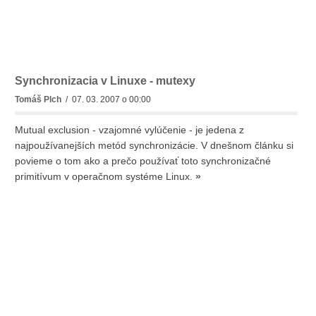
Synchronizacia v Linuxe - mutexy
Tomáš Plch
/ 07. 03. 2007 o 00:00
Mutual exclusion - vzajomné vylúčenie - je jedena z
najpoužívanejších metód synchronizácie. V dnešnom článku si
povieme o tom ako a prečo používať toto synchronizačné
primitívum v operačnom systéme Linux.
»