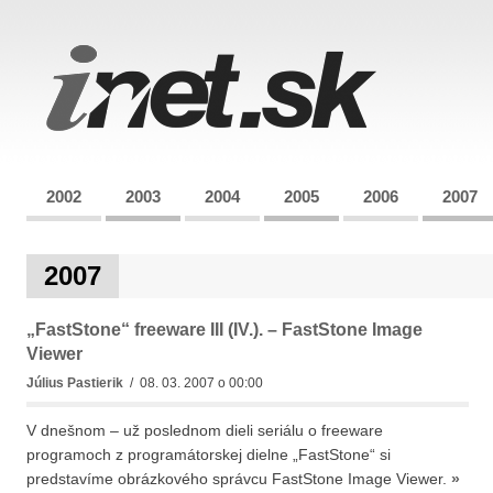
2002
2003
2004
2005
2006
2007
2007
„FastStone“ freeware III (IV.). – FastStone Image
Viewer
Július Pastierik
/ 08. 03. 2007 o 00:00
V dnešnom – už poslednom dieli seriálu o freeware
programoch z programátorskej dielne „FastStone“ si
predstavíme obrázkového správcu FastStone Image Viewer.
»