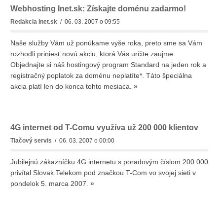
Webhosting Inet.sk: Získajte doménu zadarmo!
Redakcia Inet.sk
/ 06. 03. 2007 o 09:55
Naše služby Vám už ponúkame vyše roka, preto sme sa Vám
rozhodli priniesť novú akciu, ktorá Vás určite zaujme.
Objednajte si náš hostingový program Standard na jeden rok a
registračný poplatok za doménu neplatíte*. Táto špeciálna
akcia platí len do konca tohto mesiaca.
»
4G internet od T-Comu využíva už 200 000 klientov
Tlačový servis
/ 06. 03. 2007 o 00:00
Jubilejnú zákazníčku 4G internetu s poradovým číslom 200 000
privítal Slovak Telekom pod značkou T-Com vo svojej sieti v
pondelok 5. marca 2007.
»