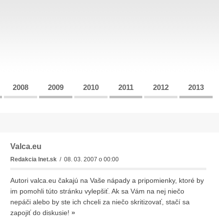
2008
2009
2010
2011
2012
2013
Valca.eu
Redakcia Inet.sk
/ 08. 03. 2007 o 00:00
Autori valca.eu čakajú na Vaše nápady a pripomienky, ktoré by
im pomohli túto stránku vylepšiť. Ak sa Vám na nej niečo
nepáči alebo by ste ich chceli za niečo skritizovať, stačí sa
zapojiť do diskusie!
»