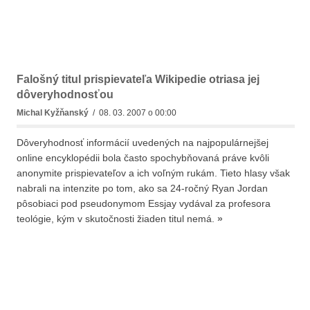
Falošný titul prispievateľa Wikipedie otriasa jej
dôveryhodnosťou
Michal Kyžňanský
/ 08. 03. 2007 o 00:00
Dôveryhodnosť informácií uvedených na najpopulárnejšej
online encyklopédii bola často spochybňovaná práve kvôli
anonymite prispievateľov a ich voľným rukám. Tieto hlasy však
nabrali na intenzite po tom, ako sa 24-ročný Ryan Jordan
pôsobiaci pod pseudonymom Essjay vydával za profesora
teológie, kým v skutočnosti žiaden titul nemá.
»