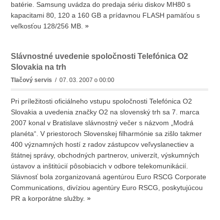
batérie. Samsung uvádza do predaja sériu diskov MH80 s
kapacitami 80, 120 a 160 GB a prídavnou FLASH pamäťou s
veľkosťou 128/256 MB.
»
Slávnostné uvedenie spoločnosti Telefónica O2
Slovakia na trh
Tlačový servis
/ 07. 03. 2007 o 00:00
Pri príležitosti oficiálneho vstupu spoločnosti Telefónica O2
Slovakia a uvedenia značky O2 na slovenský trh sa 7. marca
2007 konal v Bratislave slávnostný večer s názvom „Modrá
planéta“. V priestoroch Slovenskej filharmónie sa zišlo takmer
400 významných hostí z radov zástupcov veľvyslanectiev a
štátnej správy, obchodných partnerov, univerzít, výskumných
ústavov a inštitúcií pôsobiacich v odbore telekomunikácií.
Slávnosť bola zorganizovaná agentúrou Euro RSCG Corporate
Communications, divíziou agentúry Euro RSCG, poskytujúcou
PR a korporátne služby.
»