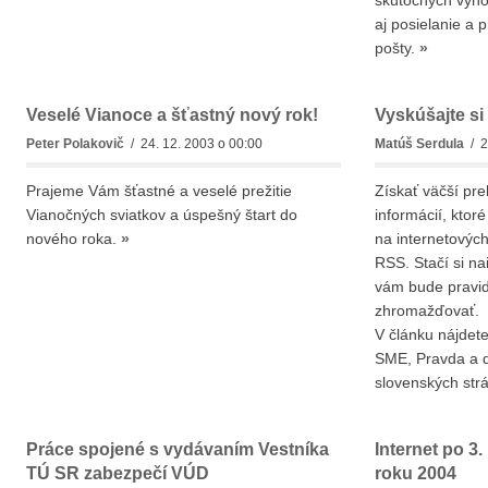
skutočných výhod
aj posielanie a 
pošty.
»
Veselé Vianoce a šťastný nový rok!
Vyskúšajte s
Peter Polakovič
/ 24. 12. 2003 o 00:00
Matúš Serdula
/ 2
Prajeme Vám šťastné a veselé prežitie
Získať väčší pr
Vianočných sviatkov a úspešný štart do
informácií, ktor
nového roka.
»
na internetovýc
RSS. Stačí si na
vám bude pravid
zhromažďovať.
V článku nájdet
SME, Pravda a ď
slovenských str
Práce spojené s vydávaním Vestníka
Internet po 3
TÚ SR zabezpečí VÚD
roku 2004