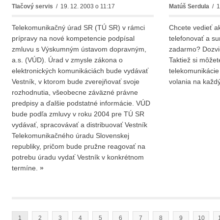
Tlačový servis
/ 19. 12. 2003 o 11:17
Matúš Serdula
/ 1
Telekomunikačný úrad SR (TÚ SR) v rámci
Chcete vedieť a
prípravy na nové kompetencie podpísal
telefonovať a su
zmluvu s Výskumným ústavom dopravným,
zadarmo? Dozvie
a.s. (VÚD). Úrad v zmysle zákona o
Taktiež si môžet
elektronických komunikáciách bude vydávať
telekomunikácie
Vestník, v ktorom bude zverejňovať svoje
volania na každ
rozhodnutia, všeobecne záväzné právne
predpisy a ďalšie podstatné informácie. VÚD
bude podľa zmluvy v roku 2004 pre TÚ SR
vydávať, spracovávať a distribuovať Vestník
Telekomunikačného úradu Slovenskej
republiky, pričom bude pružne reagovať na
potrebu úradu vydať Vestník v konkrétnom
termíne.
»
1
2
3
4
5
6
7
8
9
10