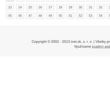
23
24
25
26
27
28
29
30
31
32
45
46
47
48
49
50
51
52
53
54
Copyright © 2002 - 2013 inet.sk, s. r. o. | Všetk
Využívame
kvalitný w