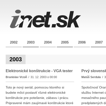
2002
2003
2004
2005
2006
2007
2003
Elektronické konštrukcie - VGA tester
Prvý slovens
Branislav Vrzoň
/ 31. 12. 2003 o 00:00
Matúš Serdula
/ 3
Toto je nový seriál, pomocou ktorého si
Spoločnosť Oran
budete môct postaviť rôzné elektronické
službu Internet
konštrukcie pre potešenie, zábavu i prácu.
mesačného pauš
Pripravené mám zaujímavé konštrukcie ktoré
predplatených dá