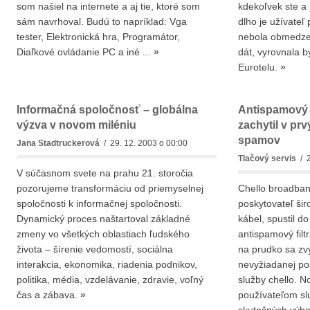
som našiel na internete a aj tie, ktoré som
kdekoľvek ste a 
sám navrhoval. Budú to napríklad: Vga
dlho je užívateľ 
tester, Elektronická hra, Programátor,
nebola obmedz
Diaľkové ovládanie PC a iné ...
»
dát, vyrovnala 
Eurotelu.
»
Informačná spoločnosť – globálna
Antispamový 
výzva v novom miléniu
zachytil v prv
spamov
Jana Stadtruckerová
/ 29. 12. 2003 o 00:00
Tlačový servis
/ 2
V súčasnom svete na prahu 21. storočia
pozorujeme transformáciu od priemyselnej
Chello broadban
spoločnosti k informačnej spoločnosti.
poskytovateľ ši
Dynamický proces naštartoval základné
kábel, spustil d
zmeny vo všetkých oblastiach ľudského
antispamový filt
života – šírenie vedomostí, sociálna
na prudko sa zv
interakcia, ekonomika, riadenia podnikov,
nevyžiadanej poš
politika, média, vzdelávanie, zdravie, voľný
služby chello. N
čas a zábava.
»
používateľom slu