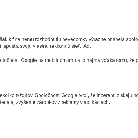
však k finálnemu rozhodnutiu nevedomky výrazne prispela spoloč
ií spúšťa svoju vlastnú reklamnú sieť, iAd.
oločnosti Google na mobilnom trhu a to najmä vďaka tomu, že 
oľko týždňov. Spoločnosť Google tvrdí, že inzerenti získajú no
teda aj zvýšenie zárobkov z reklamy v aplikáciách.