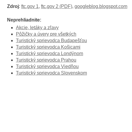
Zdroj
:
ftc.gov 1
,
ftc.gov 2 (PDF)
,
googleblog.blogspot.com
Neprehliadnite:
Akcie, letáky a zľavy
Pôžičky a úvery pre všetkých
Turistický sprievodca Budapešťou
Turistický sprievodca Košicami
Turistický sprievodca Londýnom
Turistický sprievodca Prahou
Turistický sprievodca Viedňou
Turistický sprievodca Slovenskom