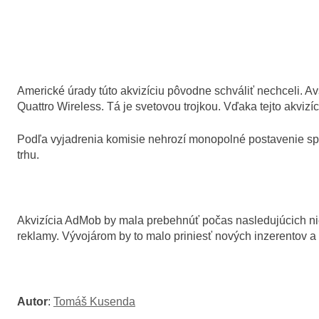
Americké úrady túto akvizíciu pôvodne schváliť nechceli. A
Quattro Wireless. Tá je svetovou trojkou. Vďaka tejto akvizíc
Podľa vyjadrenia komisie nehrozí monopolné postavenie sp
trhu.
Akvizícia AdMob by mala prebehnúť počas nasledujúcich niek
reklamy. Vývojárom by to malo priniesť nových inzerentov a 
Autor
:
Tomáš Kusenda