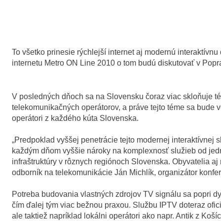
To všetko prinesie rýchlejší internet aj modernú interaktívnu
internetu Metro ON Line 2010 o tom budú diskutovať v Popra
V posledných dňoch sa na Slovensku čoraz viac skloňuje téma
telekomunikačných operátorov, a práve tejto téme sa bude v
operátori z každého kúta Slovenska.
„Predpoklad vyššej penetrácie tejto modernej interaktívnej
každým dňom vyššie nároky na komplexnosť služieb od jedného
infraštruktúry v rôznych regiónoch Slovenska. Obyvatelia a
odborník na telekomunikácie Ján Michlík, organizátor konfe
Potreba budovania vlastných zdrojov TV signálu sa popri d
čím ďalej tým viac bežnou praxou. Službu IPTV doteraz ofic
ale taktiež napríklad lokálni operátori ako napr. Antik z Koší