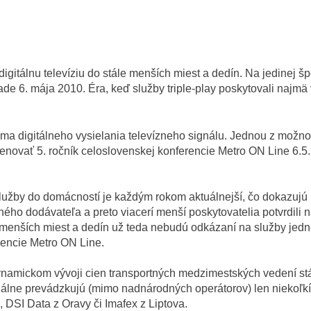
 digitálnu televíziu do stále menších miest a dedín. Na jedinej 
de 6. mája 2010. Éra, keď služby triple-play poskytovali najmä
 digitálneho vysielania televízneho signálu. Jednou z možností
enovať 5. ročník celoslovenskej konferencie Metro ON Line 6.5.
 služby do domácností je každým rokom aktuálnejší, čo dokazuj
 dodávateľa a preto viacerí menší poskytovatelia potvrdili na 
j menších miest a dedín už teda nebudú odkázaní na služby jedn
rencie Metro ON Line.
ynamickom vývoji cien transportných medzimestských vedení stá
iálne prevádzkujú (mimo nadnárodných operátorov) len niekoľkí 
c, DSI Data z Oravy či Imafex z Liptova.