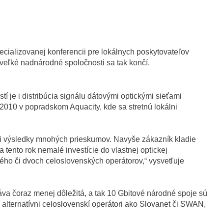
špecializovanej konferencii pre lokálnych poskytovateľov
 veľké nadnárodné spoločnosti sa tak končí.
 je i distribúcia signálu dátovými optickými sieťami
2010 v popradskom Aquacity, kde sa stretnú lokálni
ú i výsledky mnohých prieskumov. Navyše zákazník kladie
tento rok nemalé investície do vlastnej optickej
ého či dvoch celoslovenských operátorov,“ vysvetľuje
va čoraz menej dôležitá, a tak 10 Gbitové národné spoje sú
alternatívni celoslovenskí operátori ako Slovanet či SWAN,