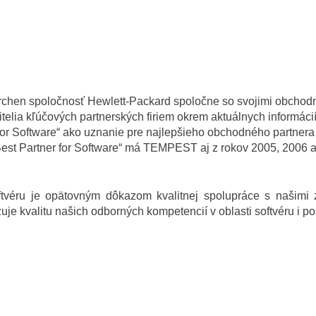
rchen spoločnosť Hewlett-Packard spoločne so svojimi obchodn
vitelia kľúčových partnerských firiem okrem aktuálnych informáci
or Software“ ako uznanie pre najlepšieho obchodného partnera 
Best Partner for Software“ má TEMPEST aj z rokov 2005, 2006 
ftvéru je opätovným dôkazom kvalitnej spolupráce s našimi 
e kvalitu našich odborných kompetencií v oblasti softvéru i pos