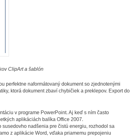
kov ClipArt a šablón
sebou perfektne naformátovaný dokument so zjednotenými
atiky, ktorá dokument zbaví chybičiek a preklepov. Export do
zentáciu v programe PowerPoint. Aj keď s ním často
etkých aplikáciách balíka Office 2007.
 zo susedovho nadšenia pre čistú energiu, rozhodol sa
riamo z aplikácie Word, vďaka priamemu prepojeniu