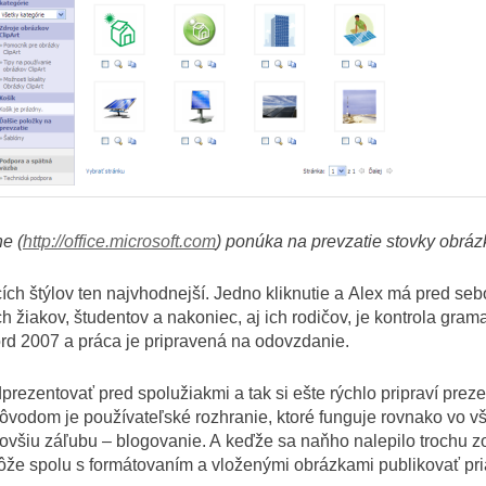
ne (
http://office.microsoft.com
) ponúka na prevzatie stovky obráz
vacích štýlov ten najvhodnejší. Jedno kliknutie a Alex má pred 
 žiakov, študentov a nakoniec, aj ich rodičov, je kontrola gram
d 2007 a práca je pripravená na odovzdanie.
prezentovať pred spolužiakmi a tak si ešte rýchlo pripraví pre
ôvodom je používateľské rozhranie, ktoré funguje rovnako vo vš
najnovšiu záľubu – blogovanie. A keďže sa naňho nalepilo trochu
môže spolu s formátovaním a vloženými obrázkami publikovať p