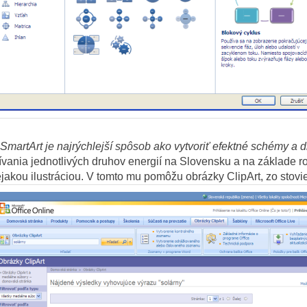
 SmartArt je najrýchlejší spôsob ako vytvoriť efektné schémy a 
oužívania jednotlivých druhov energií na Slovensku a na základe 
ejakou ilustráciou. V tomto mu pomôžu obrázky ClipArt, zo stovie