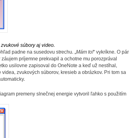
 zvukové súbory aj video.
pohľad padne na susedovu strechu. „
Mám to!
“ vykríkne. O pár
 záujem príjemne prekvapil a ochotne mu porozprával
všetko usilovne zapisoval do OneNote a keď už nestíhal,
e videa, zvukových súborov, kresieb a obrázkov. Pri tom sa
automaticky.
Diagram premeny slnečnej energie vytvoril ľahko s použitím