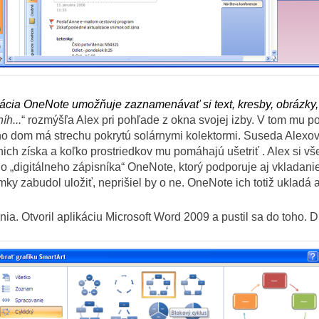
ikácia OneNote umožňuje zaznamenávať si text, kresby, obrázky,
íh...
“ rozmýšľa Alex pri pohľade z okna svojej izby. V tom mu 
ho dom má strechu pokrytú solárnymi kolektormi. Suseda Alexov
 nich získa a koľko prostriedkov mu pomáhajú ušetriť . Alex si 
o „digitálneho zápisníka“ OneNote, ktorý podporuje aj vkladani
ky zabudol uložiť, neprišiel by o ne. OneNote ich totiž ukladá 
nia. Otvoril aplikáciu Microsoft Word 2009 a pustil sa do toho. 