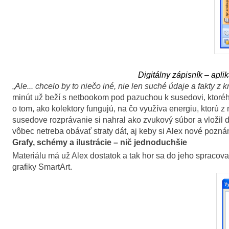
Digitálny zápisník – apl
„
Ale... chcelo by to niečo iné, nie len suché údaje a fakty z kn
minút už beží s netbookom pod pazuchou k susedovi, ktoré
o tom, ako kolektory fungujú, na čo využíva energiu, ktorú z
susedove rozprávanie si nahral ako zvukový súbor a vložil d
vôbec netreba obávať straty dát, aj keby si Alex nové poznám
Grafy, schémy a ilustrácie – nič jednoduchšie
Materiálu má už Alex dostatok a tak hor sa do jeho spracova
grafiky SmartArt.