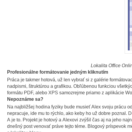
Lokalita Office Onli
Profesionálne formátovanie jedným kliknutím
Práca je takmer hotová, už len vybrať si z galérie formáto
nadpismi, štruktúrou a grafikou. Obľúbenou funkciou všetkých
formátu PDF, alebo XPS samozrejme priamo z aplikácie Wor
Nepoznáme sa?
Na najbližšej hodina fyziky bude musieť Alex svoju prácu od
nepracuje, ide mu to rýchlo, ako keby ho už dobre poznal. D
A je to. Projekt je hotový a Alexovi zvýšil čas aj na jeho 
dnešný post venovať práve tejto téme. Blogový príspevok 