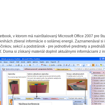
í netbook, v ktorom má nainštalovaný Microsoft Office 2007 pre 
 knihách zbieral informácie o solárnej energii. Zaznamenával si
činkov, sekcií a podstránok - pre jednotlivé predmety a predn
. Doma si získaný materiál doplnil aktuálnymi informáciami z in