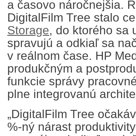
a časovo náročnejšia. 
DigitalFilm Tree stalo c
Storage
, do ktorého sa 
spravujú a odkiaľ sa na
v reálnom čase. HP Med
produkčným a postprod
funkcie správy pracovné
plne integrovanú archite
„
DigitalFilm Tree očaká
%-ný nárast produktivit