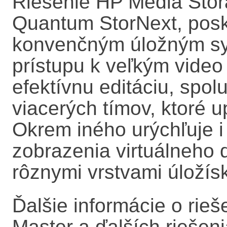
Riešenie HP Media Stor
Quantum StorNext, posky
konvenčným úložným sy
prístupu k veľkým vide
efektívnu editáciu, spol
viacerých tímov, ktoré u
Okrem iného urýchľuje 
zobrazenia virtuálneho 
rôznymi vrstvami úložís
Ďalšie informácie o rie
Master a ďalších riešeni