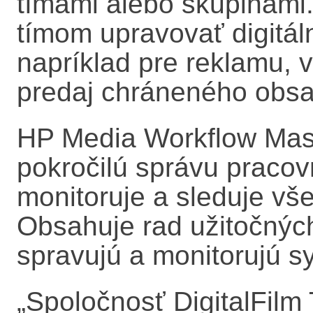
tímami alebo skupinami
tímom upravovať digitál
napríklad pre reklamu, 
predaj chráneného obsah
HP Media Workflow Mast
pokročilú správu pracov
monitoruje a sleduje vš
Obsahuje rad užitočných
spravujú a monitorujú sy
„
Spoločnosť DigitalFil