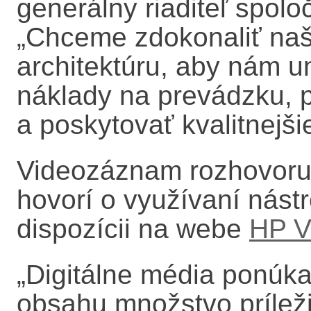
generálny riaditeľ spoloč
„Chceme zdokonaliť našu 
architektúru, aby nám u
náklady na prevádzku, p
a poskytovať kvalitnejš
Videozáznam rozhovoru,
hovorí o využívaní nástr
dispozícii na webe
HP V
„
Digitálne média ponúka
obsahu množstvo príleži