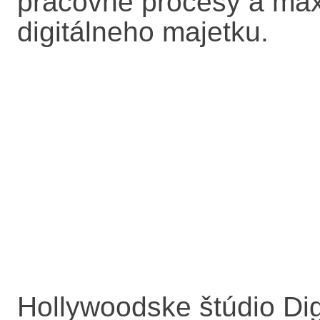
pracovné procesy a max
digitálneho majetku.
Hollywoodske štúdio Dig