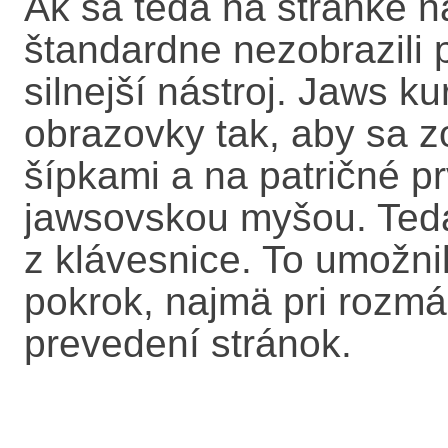
Ak sa teda na stránke n
štandardne nezobrazili 
silnejší nástroj. Jaws k
obrazovky tak, aby sa 
šípkami a na patričné prv
jawsovskou myšou. Teda 
z klávesnice. To umožn
pokrok, najmä pri rozm
prevedení stránok.