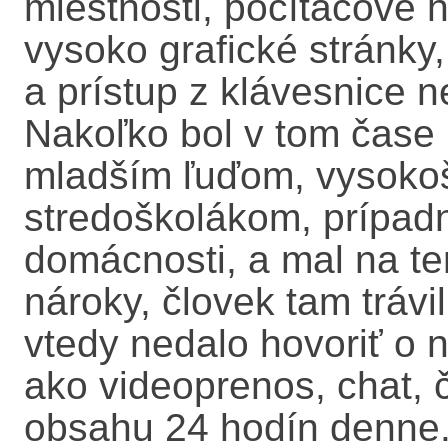
miestnosti, počítačové h
vysoko grafické stránky,
a prístup z klávesnice n
Nakoľko bol v tom čase i
mladším ľuďom, vysokoš
stredoškolákom, prípad
domácnosti, a mal na te
nároky, človek tam trávi
vtedy nedalo hovoriť o 
ako videoprenos, chat, 
obsahu 24 hodín denne