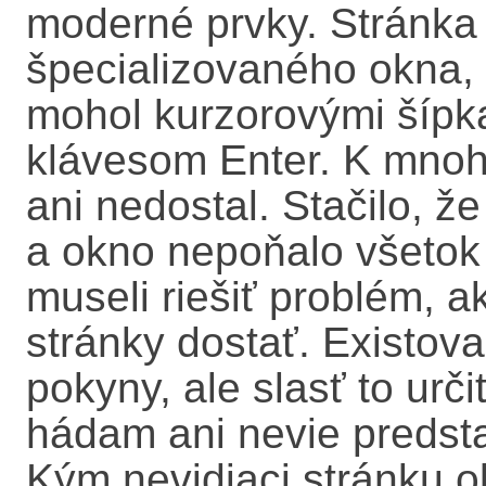
moderné prvky. Stránka 
špecializovaného okna, v
mohol kurzorovými šípka
klávesom Enter. K mnoh
ani nedostal. Stačilo, že
a okno nepoňalo všetok
museli riešiť problém, 
stránky dostať. Existova
pokyny, ale slasť to urči
hádam ani nevie predstav
Kým nevidiaci stránku o