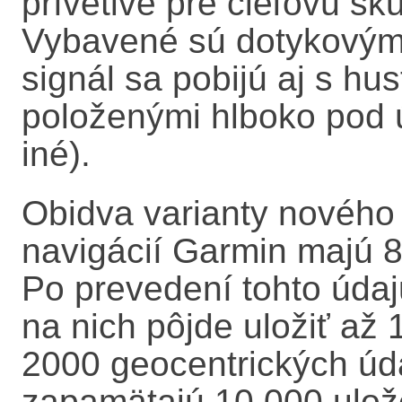
prívetivé pre cieľovú sk
Vybavené sú dotykovým d
signál sa pobijú aj s hu
položenými hlboko pod 
iné).
Obidva varianty nového 
navigácií Garmin majú 
Po prevedení tohto úda
na nich pôjde uložiť až 
2000 geocentrických úda
zapamätajú 10 000 ulož