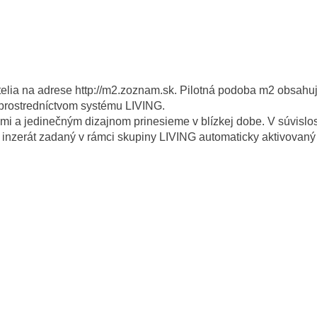
telia na adrese http://m2.zoznam.sk. Pilotná podoba m2 obsahuj
 prostredníctvom systému LIVING.
 a jedinečným dizajnom prinesieme v blízkej dobe. V súvislosti
dý inzerát zadaný v rámci skupiny LIVING automaticky aktivova