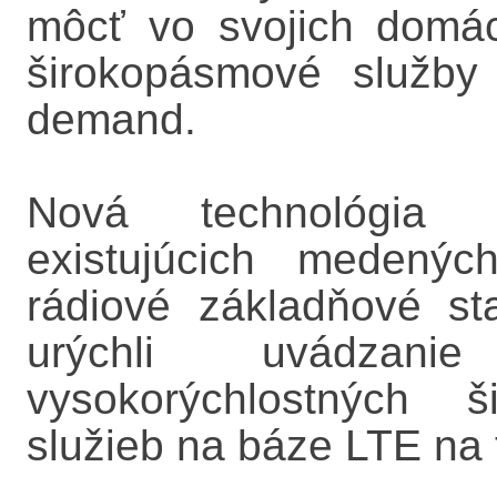
môcť vo svojich domác
širokopásmové služby
demand.
Nová technológia t
existujúcich medenýc
rádiové základňové st
urýchli uvádza
vysokorýchlostných š
služieb na báze LTE na 