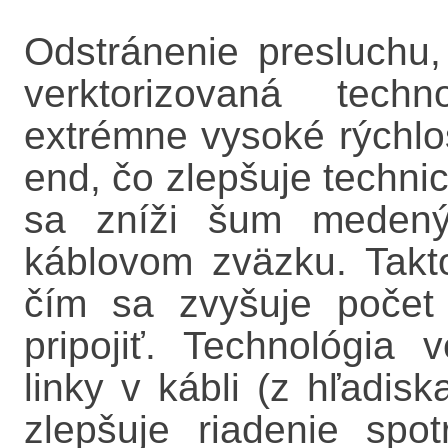
Odstránenie presluchu
verktorizovaná tech
extrémne vysoké rýchlo
end, čo zlepšuje techn
sa zníži šum medenýc
káblovom zväzku. Takt
čím sa zvyšuje počet
pripojiť. Technológia v
linky v kábli (z hľadis
zlepšuje riadenie spo