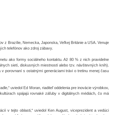
kov z Brazílie, Nemecka, Japonska, Veľkej Británie a USA. Venuje
ných telefónov ako zdroj zábavy.
ernetu ako formy sociálneho kontaktu. Až 80 % z nich pravidelne
nych sietí, diskusných miestností alebo tzv. návštevných kníh).
 v porovnaní s ostatnými generáciami trávi o tretinu menej času
le,“ uviedol Ed Moran, riaditeľ oddelenia pre inovácie výrobkov,
kultúrach spájajú
rovnaké záľuby v digitálnych médiách, čo má
cií v tejto oblasti,“ uviedol Ken August, viceprezident a vedúci