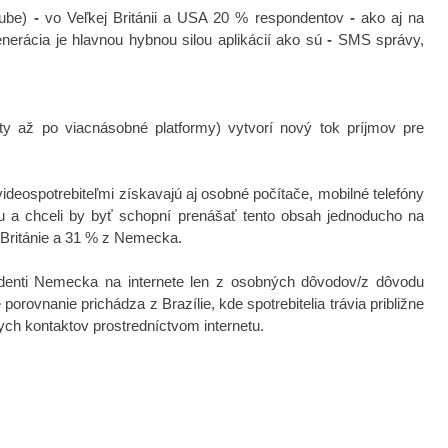
Tube)
-
vo Veľkej Británii a USA 20 % respondentov
-
ako aj na
erácia je hlavnou hybnou silou aplikácií ako sú
-
SMS správy,
ty až po viacnásobné platformy)
vytvorí nový tok príjmov pre
ideospotrebiteľmi získavajú aj osobné počítače, mobilné telefóny
dbu a chceli by byť schopní prenášať tento obsah jednoducho na
 Británie a 31 % z Nemecka.
pondenti Nemecka na internete len z osobných dôvodov/z dôvodu
porovnanie prichádza z Brazílie, kde spotrebitelia trávia približne
ych kontaktov prostredníctvom internetu.