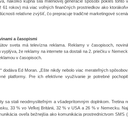
va, nakoľko kúpna sila miléniovej generácie spôsobí pokles tohto
ž
61 rokov) má viac voľných finančných prostriedkov ako ktorákoľv
úcnosti relatívne zvýšiť, čo prepracuje tradičné marketingové scená
ovinami a časopismi
útov sveta
má televízna reklama.
Reklamy v časopisoch, novinác
u vyplýva, že reklamy na internete sa dostali na 2. priečku v Nemec
 reklamou v časopisoch.
s,“ dodáva Ed Moran. „Ešte nikdy nebolo viac merateľných spôsobov
vné platformy. Pre ich efektívne využívanie je potrebné pochopiť 
lity sa stali neodmysliteľným a všadeprítomným doplnkom. Tretina r
nsku, 33 % vo Veľkej Británii, 32 % v USA a 26 % v Nemecku. Najp
unikácia oveľa bežnejšia ako komunikácia prostredníctvom SMS (88