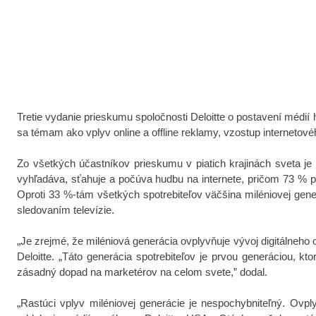
Tretie vydanie prieskumu spoločnosti Deloitte o postavení médií
sa témam ako vplyv online a offline reklamy, vzostup internetové
Zo všetkých účastníkov prieskumu v piatich krajinách sveta je 
vyhľadáva, sťahuje a počúva hudbu na internete, pričom 73 % pr
Oproti 33 %-tám všetkých spotrebiteľov väčšina miléniovej gene
sledovaním televízie.
„
Je zrejmé, že miléniová generácia ovplyvňuje vývoj digitálneho
Deloitte. „Táto generácia spotrebiteľov je prvou generáciou, kt
zásadný dopad na marketérov na celom svete,” dodal.
„
Rastúci vplyv miléniovej generácie je nespochybniteľný. Ovplyv