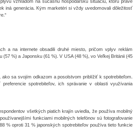
 vplyvu vzhľadom na súčasnú hospodársku situáciu, ktorú práve
ek iná generácia. Kým marketéri si vždy uvedomovali dôležitosť
re.“
h a na internete obsadili druhé miesto
, pričom vplyv reklám
ku (57 %) a Japonsku (61 %). V
USA (48 %), vo Veľkej Británii (45
, ako sa svojím odkazom a posolstvom priblížiť k spotrebiteľom.
preferencie spotrebiteľov, ich správanie v oblasti využívania
espondentov všetkých piatich krajín uviedla, že používa mobilný
oužívanejšími funkciami mobilných telefónov sú fotografovanie
 % oproti 31 % japonských spotrebiteľov používa tieto funkcie