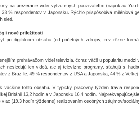
fóny na prezeranie videí vytvorených používateľmi (napríklad You
-
33 % respondentov v Japonsku. Rýchlo prispôsobivá miléniová gen
 sietí.
ií nové príležitosti
yt po digitálnom obsahu (od početných zdrojov, cez rôzne formá
enejším prehrávačom videí televízia, čoraz väčšiu popularitu medzi v
ch nesledujú len videá, ale aj televízne programy, sťahujú si hu
ntov z Brazílie, 49 % respondentov z USA a Japonska, 44 % z Veľkej
stup k väčšine tohto obsahu. V typický pracovný týždeň trávia res
kej Británii 13,2 hodín a v Japonsku 16,4 hodín.
Najprekvapujúcejšie 
e viac (19,3 hodín týždenne) realizovaním osobných záujmov/sociáln