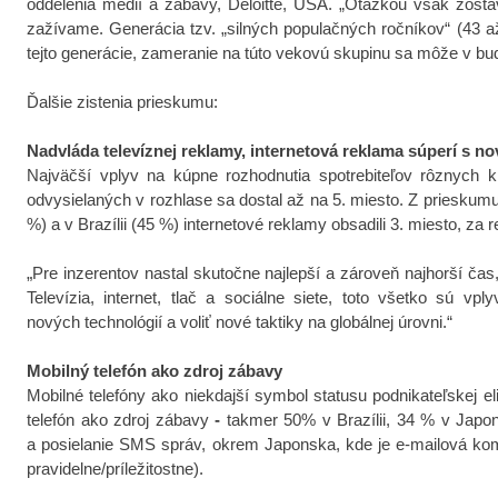
oddelenia médií a zábavy, Deloitte, USA. „Otázkou však zostá
zažívame. Generácia tzv. „silných populačných ročníkov“ (43
a
tejto generácie, zameranie na túto vekovú skupinu sa môže v bud
Ďalšie zistenia prieskumu
:
Nadvláda televíznej reklamy, internetová reklama súperí s n
Najväčší vplyv na kúpne rozhodnutia
spotrebiteľov rôznych k
odvysielaných v rozhlase sa dostal až na 5. miesto. Z prieskum
%) a v Brazílii (45 %) internetové reklamy obsadili 3. miesto, za
„
Pre inzerentov nastal skutočne najlepší a zároveň najhorší ča
Televízia, internet, tlač a sociálne siete,
toto všetko
sú vply
nových technológií a voliť nové taktiky na globálnej úrovni.“
Mobilný telefón ako zdroj zábavy
Mobilné telefóny ako niekdajší symbol statusu podnikateľskej e
telefón ako zdroj zábavy
-
takmer 50% v Brazílii, 34 % v Japo
a posielanie SMS správ, okrem Japonska, kde je e-mailová kom
pravidelne/príležitostne).