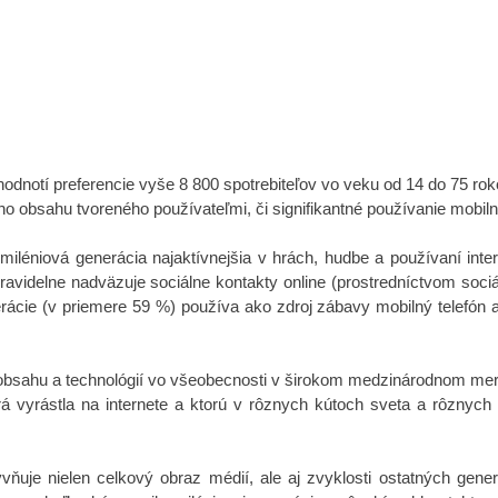
 hodnotí preferencie vyše 8 800 spotrebiteľov vo veku od 14 do 75 ro
ho obsahu tvoreného používateľmi, či signifikantné používanie mobil
miléniová generácia najaktívnejšia v hrách, hudbe a používaní int
avidelne nadväzuje sociálne kontakty online (prostredníctvom sociál
rácie (v priemere 59 %) používa ako zdroj zábavy mobilný telefón a
 obsahu a technológií vo všeobecnosti v širokom medzinárodnom merad
orá vyrástla na internete a ktorú v rôznych kútoch sveta a rôznych 
ňuje nielen celkový obraz médií, ale aj zvyklosti ostatných generá