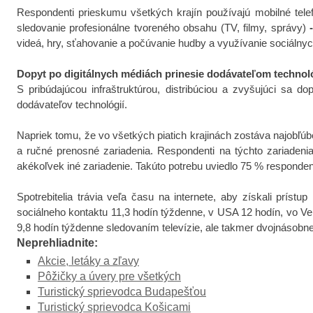
Respondenti prieskumu všetkých krajín používajú mobilné tele
sledovanie profesionálne tvoreného obsahu (TV, filmy, správy)
videá, hry, sťahovanie a počúvanie hudby a využívanie sociálnych
Dopyt po digitálnych médiách prinesie dodávateľom technológ
S pribúdajúcou infraštruktúrou, distribúciou a
zvyšujúci sa dop
dodávateľov technológií.
Napriek tomu, že vo všetkých piatich krajinách zostáva najobľúb
a ručné prenosné zariadenia. Respondenti na týchto zariadenia
akékoľvek iné zariadenie. Takúto potrebu uviedlo 75 % responde
Spotrebitelia trávia veľa času na internete, aby získali prí
sociálneho kontaktu 11,3 hodín týždenne, v USA 12 hodín, vo Veľ
9,8 hodín týždenne sledovaním televízie, ale takmer dvojnásobn
Neprehliadnite:
Akcie, letáky a zľavy
Pôžičky a úvery pre všetkých
Turistický sprievodca Budapešťou
Turistický sprievodca Košicami