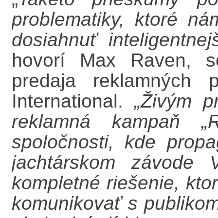
problematiky, ktoré n
dosiahnuť inteligentnej
hovorí Max Raven, sen
predaja reklamných p
International.
„Živým pr
reklamná kampaň „Ra
spoločnosti, kde prop
jachtárskom závode 
kompletné riešenie, kt
komunikovať s publikom