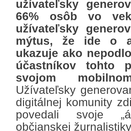
užívateľsky genero
66% osôb vo vek
užívateľsky genero
mýtus, že ide o a
ukazuje ako nepodlo
účastníkov tohto 
svojom mobilnom
Užívateľsky generova
digitálnej komunity z
povedali svoje „
občianskej žurnalistik