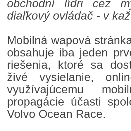
obchodní lídri cez m
diaľkový ovládač - v ka
Mobilná wapová stránk
obsahuje iba jeden pr
riešenia, ktoré sa do
živé vysielanie, onl
využívajúcemu mob
propagácie účasti spo
Volvo Ocean Race.