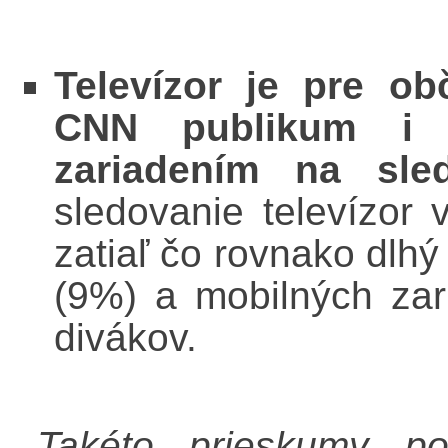
Televízor je pre ob
CNN publikum i n
zariadením na sl
sledovanie televízor
zatiaľ čo rovnako dlhý
(9%) a mobilných zar
divákov.
„
T
akéto prieskumy po