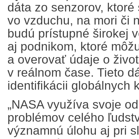
dáta zo senzorov, ktoré 
vo vzduchu, na mori či 
budú prístupné širokej 
aj podnikom, ktoré môž
a overovať údaje o živo
v reálnom čase. Tieto d
identifikácii globálnych
„NASA využíva svoje odb
problémov celého ľudst
významnú úlohu aj pri s