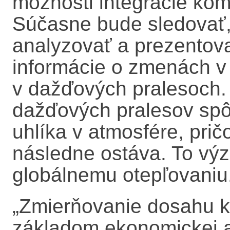
možnosti integrácie kom
Súčasne bude sledovať,
analyzovať a prezentova
informácie o zmenách v
v dažďových pralesoch.
dažďových pralesov sp
uhlíka v atmosfére, prič
následne ostáva. To vý
globálnemu otepľovaniu
„Zmierňovanie dosahu k
základom ekonomickej a 