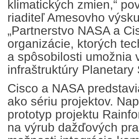
klimatických zmien,“ po
riaditeľ Amesovho výs
„Partnerstvo NASA a Cis
organizácie, ktorých te
a spôsobilosti umožnia 
infraštruktúry Planetary 
Cisco a NASA predstavi
ako sériu projektov. Nap
prototyp projektu Rainfo
na výrub dažďových pra