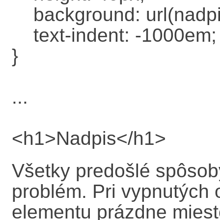
background: url(nadpis
text-indent: -1000em;
}
...
<h1>Nadpis</h1>
Všetky predošlé spôsob
problém. Pri vypnutých
elementu prázdne miesto