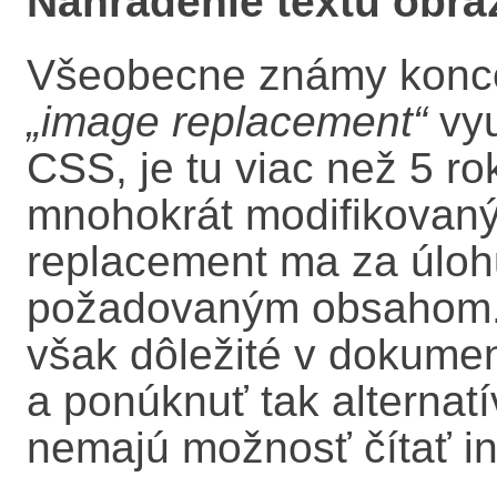
Nahradenie textu obr
Všeobecne známy konce
„image replacement“
vyu
CSS, je tu viac než 5 ro
mnohokrát modifikovaný
replacement ma za úloh
požadovaným obsahom. Z
však dôležité v dokume
a ponúknuť tak alternatí
nemajú možnosť čítať in