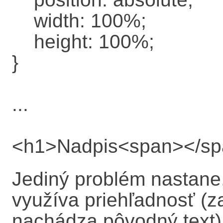
width: 100%;
height: 100%;
}
...
<h1>Nadpis<span></sp
Jediný problém nastane
využíva priehľadnosť (z
nachádza pôvodný text).