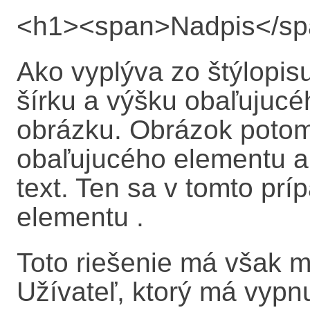
<h1><span>Nadpis</sp
Ako vyplýva zo štýlopis
šírku a výšku obaľujuc
obrázku. Obrázok potom
obaľujucého elementu a
text. Ten sa v tomto pr
elementu
.
Toto riešenie má však m
Užívateľ, ktorý má vypn