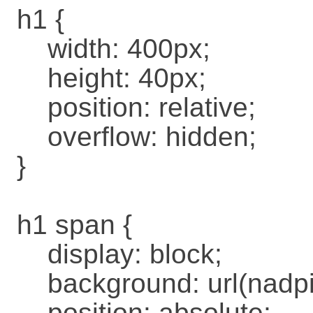
h1 {
width: 400px;
height: 40px;
position: relative;
overflow: hidden;
}
h1 span {
display: block;
background: url(nadpis
position: absolute;