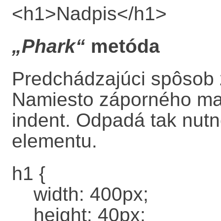
<h1>Nadpis</h1>
„Phark“
metóda
Predchádzajúci spôsob 
Namiesto záporného mar
indent
. Odpadá tak nutn
elementu.
h1 {
width: 400px;
height: 40px;