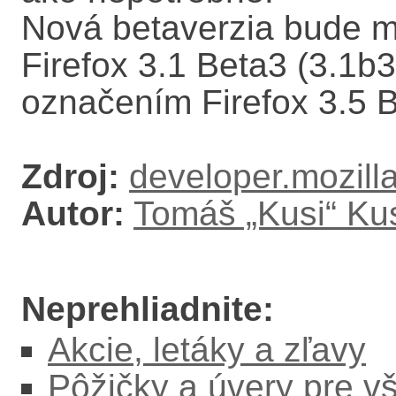
Nová betaverzia bude m
Firefox 3.1 Beta3 (3.1b3
označením Firefox 3.5 B
Zdroj:
developer.mozill
Autor:
Tomáš „Kusi“ K
Neprehliadnite:
Akcie, letáky a zľavy
Pôžičky a úvery pre v