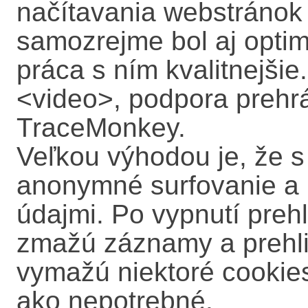
načítavania webstránok 
samozrejme bol aj optim
práca s ním kvalitnejšie
<video>, podpora prehr
TraceMonkey.
Veľkou výhodou je, že s
anonymné surfovanie a l
údajmi. Po vypnutí preh
zmažú záznamy a prehlia
vymažú niektoré cookies
ako nepotrebné.