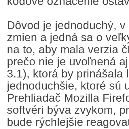
kódové označenie ostáv
Dôvod je jednoduchý, v no
zmien a jedná sa o veľk
na to, aby mala verzia č
prečo nie je uvoľnená a
3.1), ktorá by prinášala
jednoduchšie, ktoré sú
Prehliadač Mozilla Firef
softvéri býva zvykom, p
bude rýchlejšie reagovať