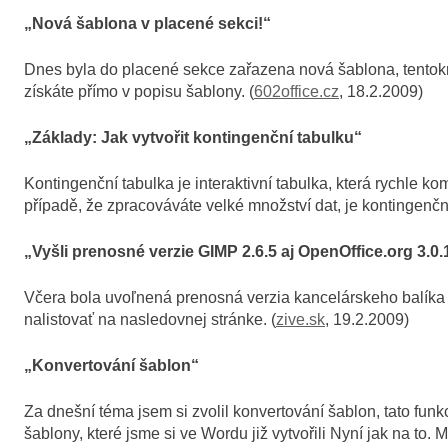
„Nová šablona v placené sekci!“
Dnes byla do placené sekce zařazena nová šablona, tentokrát
získáte přímo v popisu šablony. (
602office.cz
, 18.2.2009)
„Základy: Jak vytvořit kontingenční tabulku“
Kontingenční tabulka je interaktivní tabulka, která rychle k
případě, že zpracováváte velké množství dat, je kontingenčn
„Vyšli prenosné verzie GIMP 2.6.5 aj OpenOffice.org 3.0.
Včera bola uvoľnená prenosná verzia kancelárskeho balíka O
nalistovať na nasledovnej stránke. (
zive.sk
, 19.2.2009)
„Konvertování šablon“
Za dnešní téma jsem si zvolil konvertování šablon, tato fu
šablony, které jsme si ve Wordu již vytvořili Nyní jak na to.