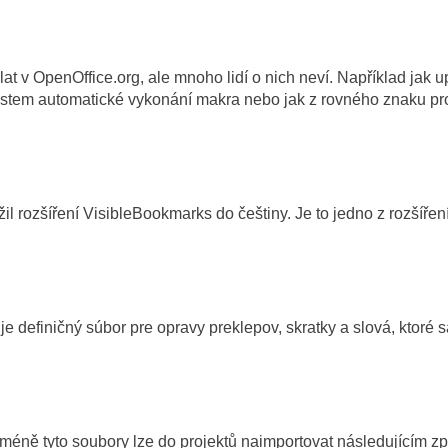
 v OpenOffice.org, ale mnoho lidí o nich neví. Například jak 
lostem automatické vykonání makra nebo jak z rovného znaku pro 
il rozšíření VisibleBookmarks do češtiny. Je to jedno z rozšířen
e definičný súbor pre opravy preklepov, skratky a slová, ktoré 
ně tyto soubory lze do projektů naimportovat následujícím zp