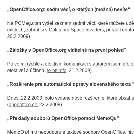
„OpenOffice.org: sedm věcí, o kterých (možná) nevíte“
Na PCMag.com vyšel seznam sedmi věcí, které můžete udělat
místech, zahrát si v Calcu hru Space Invaders, přiřadit udá
20.2.2009)
„Záložky v OpenOffice.org viditelné na první pohled“
Po velmi rychlé a efektivní komunikaci s autorem jsem přelož
efektivní a účinná. (
e-ott.info
, 21.2.2009)
„Rozšírenie pre automatické opravy slovenského textu“
Dnes, 22.2.2009, bolo vydané nové rozšírenie, ktoré obsahuj
(
openoffice.cz
, 22.2.2009)
„Překlady souborů OpenOffice pomocí MemoQu“
MemoQ přímo nepodporuje textové soubory OpenOffice, nicmé