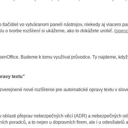
o tlačidiel vo vytváranom paneli nástrojov, niekedy aj viacero p
 o tvorbe rozšírení si ukážeme, ako to dokážete urobiť. (
openo
OpenOffice. Budeme k tomu využívat průvodce. Ty najdeme, když 
pravy textu“
verejnené nové rozšírenie pre automatické opravy textu v slov
í v oblasti přeprav nebezpečných věcí (ADR) a nebezpečných od
ch poradců, a to nejen u dopravních firem, ale i u odesílatelů 