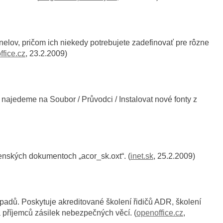
anelov, pričom ich niekedy potrebujete zadefinovať pre rôzne
ffice.cz
, 23.2.2009)
najedeme na Soubor / Průvodci / Instalovat nové fonty z
enských dokumentoch „acor_sk.oxt“. (
inet.sk
, 25.2.2009)
padů. Poskytuje akreditované školení řidičů ADR, školení
a příjemců zásilek nebezpečných věcí. (
openoffice.cz
,