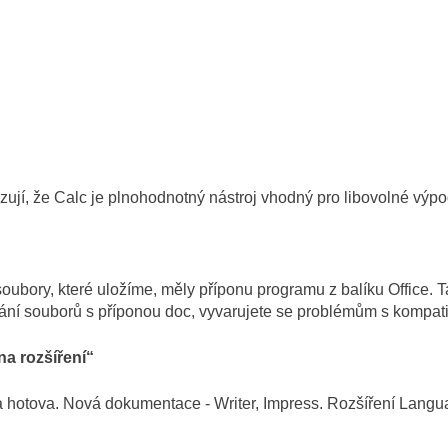
ují, že Calc je plnohodnotný nástroj vhodný pro libovolné výpoč
bory, které uložíme, měly příponu programu z balíku Office. Ta
dání souborů s příponou doc, vyvarujete se problémům s kompati
na rozšíření“
 hotova. Nová dokumentace - Writer, Impress. Rozšíření Langua