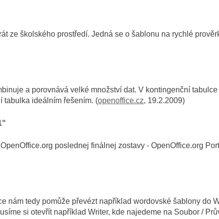
 ze školského prostředí. Jedná se o šablonu na rychlé prověrky,
ombinuje a porovnává velké množství dat. V kontingenční tabulce l
í tabulka ideálním řešením. (
openoffice.cz
, 19.2.2009)
1“
penOffice.org poslednej finálnej zostavy - OpenOffice.org Port
nkce nám tedy pomůže převézt například wordovské šablony do W
 Musíme si otevřít například Writer, kde najedeme na Soubor / Pr