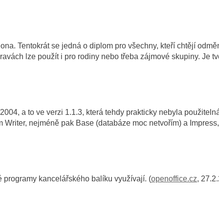
ona. Tentokrát se jedná o diplom pro všechny, kteří chtějí odměn
pravách lze použít i pro rodiny nebo třeba zájmové skupiny. Je t
04, a to ve verzi 1.1.3, která tehdy prakticky nebyla použitel
m Writer, nejméně pak Base (databáze moc netvořím) a Impress, 
elé programy kancelářského balíku využívají. (
openoffice.cz
, 27.2