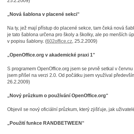
25.2.2009)
„Nová šablona v placené sekci“
Na ty, jež mají přístup do placené sekce, tam čeká nová šabl
je tato šablona určena pro školy a školky, ale po menších ú
v popisu šablony. (
602office.cz
, 25.2.2009)
„OpenOffice.org v akademické praxi 1“
S programem OpenOffice.org jsem se prvně setkal v červnu 20
jsem přišel na verzi 2.0. Od počátku jsem využíval předevší
26.2.2009)
„Nový průzkum o používání OpenOffice.org“
Objevil se nový oficiální průzkum, který zjišťuje, jak uživat
„Použití funkce RANDBETWEEN“