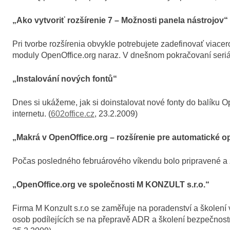
„Ako vytvoriť rozšírenie 7 – Možnosti panela nástrojov“
Pri tvorbe rozšírenia obvykle potrebujete zadefinovať viacer
moduly OpenOffice.org naraz. V dnešnom pokračovaní seriálu
„Instalování nových fontů“
Dnes si ukážeme, jak si doinstalovat nové fonty do balíku 
internetu. (
602office.cz
, 23.2.2009)
„Makrá v OpenOffice.org – rozšírenie pre automatické o
Počas posledného februárového víkendu bolo pripravené a z
„OpenOffice.org ve společnosti M KONZULT s.r.o.“
Firma M Konzult s.r.o se zaměřuje na poradenství a školen
osob podílejících se na přepravě ADR a školení bezpečnostní