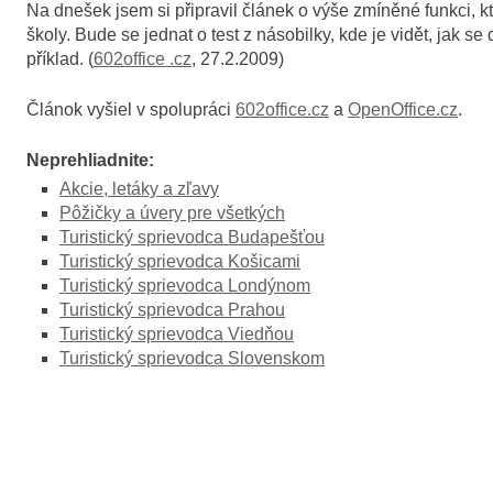
Na dnešek jsem si připravil článek o výše zmíněné funkci, kt
školy. Bude se jednat o test z násobilky, kde je vidět, jak 
příklad. (
602office .cz
, 27.2.2009)
Článok vyšiel v spolupráci
602office.cz
a
OpenOffice.cz
.
Neprehliadnite:
Akcie, letáky a zľavy
Pôžičky a úvery pre všetkých
Turistický sprievodca Budapešťou
Turistický sprievodca Košicami
Turistický sprievodca Londýnom
Turistický sprievodca Prahou
Turistický sprievodca Viedňou
Turistický sprievodca Slovenskom