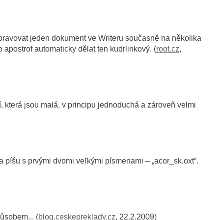
upravovat jeden dokument ve Writeru současně na několika
apostrof automaticky dělat ten kudrlinkový. (
root.cz
,
í, která jsou malá, v principu jednoduchá a zároveň velmi
sa píšu s prvými dvomi veľkými písmenami – „acor_sk.oxt“.
ůsobem... (
blog.ceskepreklady.cz
, 22.2.2009)