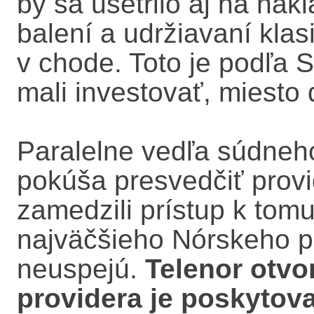
by sa ušetrilo aj na nák
balení a udržiavaní kl
v chode. Toto je podľa S
mali investovať, miesto
Paralelne vedľa súdneho
pokúša presvedčiť provi
zamedzili prístup k tomu
najväčšieho Nórskeho pr
neuspejú.
Telenor otvo
providera je poskytova