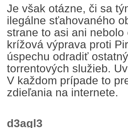
Je však otázne, či sa tý
ilegálne sťahovaného ob
strane to asi ani nebolo 
krížová výprava proti P
úspechu odradiť ostatn
torrentových služieb. U
V každom prípade to pr
zdieľania na internete.
d3agl3