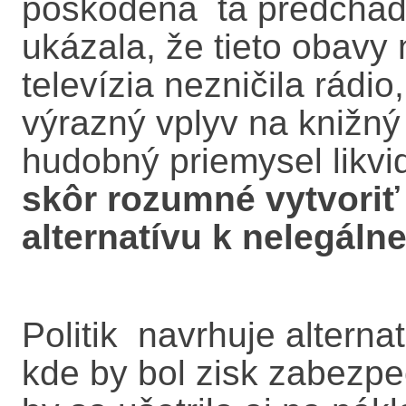
poškodená tá predchádz
ukázala, že tieto obavy 
televízia nezničila rádio
výrazný vplyv na knižný 
hudobný priemysel likv
skôr rozumné vytvori
alternatívu k nelegáln
Politik navrhuje altern
kde by bol zisk zabezpe