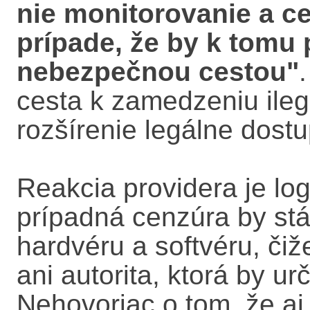
nie monitorovanie a ce
prípade, že by k tomu pr
nebezpečnou cestou"
cesta k zamedzeniu ileg
rozšírenie legálne dost
Reakcia providera je lo
prípadná cenzúra by st
hardvéru a softvéru, čiž
ani autorita, ktorá by u
Nehovoriac o tom, že aj u