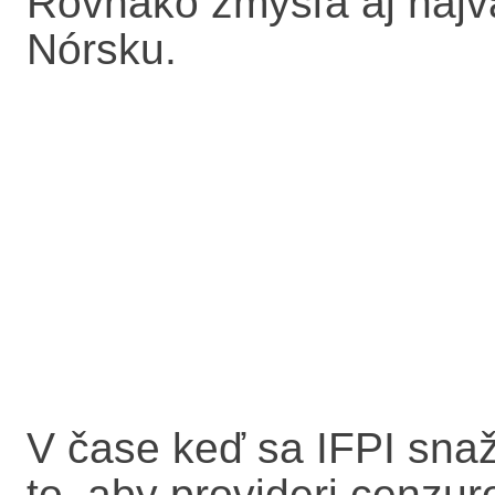
Rovnako zmýšľa aj najvä
Nórsku.
V čase keď sa IFPI snaž
to, aby provideri cenzur