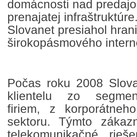
domácnosti nad predaj
prenajatej infraštruktúr
Slovanet presiahol hrani
širokopásmového intern
Počas roku 2008 Slova
klientelu zo segme
firiem, z korporátne
sektoru. Týmto zákaz
telekomunikačné rieš