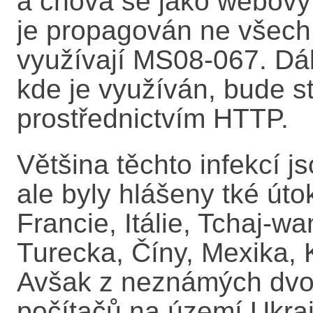
a chová se jako webový
je propagován ne všech p
využívají
MS08-067. Dál
kde je využíván, bude s
prostřednictvím HTTP.
Většina těchto infekcí 
ale byly hlášeny tké út
Francie, Itálie, Tchaj-w
Turecka, Číny, Mexika, 
Avšak z neznámých dvo
počítačů na území Ukraj