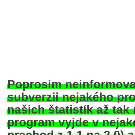
Poprosim neinformovať
subverzii nejakého pro
našich štatistík až ta
program vyjde v nejake
prechod z 1.1 na 2.0) a