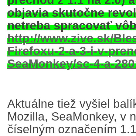
objavia skutočne revol
netreba spracovať vôb
http://www.zive.sk/Ble
Firefoxu-2-a-3-i-v-pren
SeaMonkey/sc-4-a-280
Aktuálne tiež vyšiel balí
Mozilla, SeaMonkey, v no
číselným označením 1.