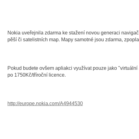
Nokia uveřejnila zdarma ke stažení novou generaci navigačn
pěší či satelistních map. Mapy samotné jsou zdarma, zpopla
Pokud budete ovšem apliakci využívat pouze jako "virtuální
po 1750Kč/tříroční licence.
http://europe.nokia.com/A4944530