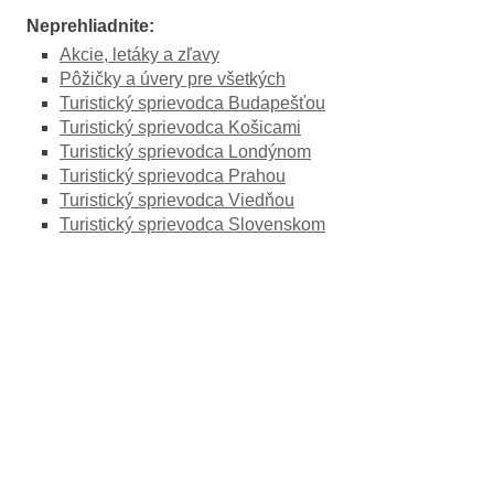
Neprehliadnite:
Akcie, letáky a zľavy
Pôžičky a úvery pre všetkých
Turistický sprievodca Budapešťou
Turistický sprievodca Košicami
Turistický sprievodca Londýnom
Turistický sprievodca Prahou
Turistický sprievodca Viedňou
Turistický sprievodca Slovenskom