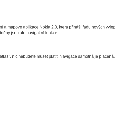
í a mapové aplikace Nokia 2.0, která přináší řadu nových vylepš
tněny jsou ale navigační funkce.
 atlas", nic nebudete muset platit. Navigace samotná je place