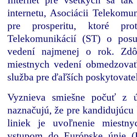
Internet pre všetkých sa tak
internetu, Asociácii Telekomu
pre prosperitu, ktoré pro
Telekomunikácií (ST) o posu
vedení najmenej o rok. Zdô
miestnych vedení obmedzovať 
služba pre ďaľších poskytovate
Vyznieva smiešne počuť z ú
naznačujú, že pre kandidujúcu 
liniek je uvoľnenie miestn
vstupom do Európske únie 