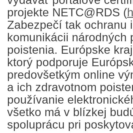
projekte NETC@RDS (
h
Zabezpečí tak ochranu i
komunikácii národných 
poistenia. Európske kr
ktorý podporuje Európsk
predovšetkým online vý
a ich zdravotnom poisten
používanie elektronické
všetko má v blízkej bud
spoluprácu pri poskytova