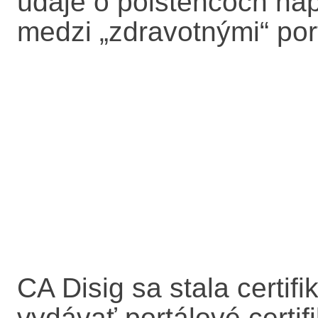
údaje o poistencoch nap
medzi „zdravotnými“ port
CA Disig sa stala certif
vydávať portálové certi