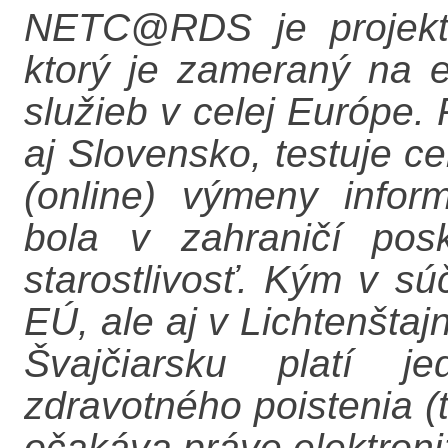
NETC@RDS je projekto
ktorý je zameraný na e
služieb v celej Európe. 
aj Slovensko, testuje c
(online) výmeny infor
bola v zahraničí pos
starostlivosť. Kým v sú
EÚ, ale aj v Lichtenštaj
Švajčiarsku platí j
zdravotného poistenia (
očakáva práve elektroni