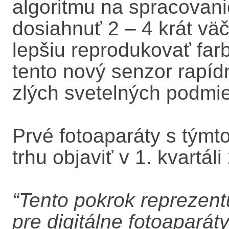
algoritmu na spracovan
dosiahnuť 2 – 4 krát väčš
lepšiu reprodukovať farb
tento nový senzor rapídne
zlých svetelných podmi
Prvé fotoaparáty s týmt
trhu objaviť v 1. kvartáli
“Tento pokrok reprezen
pre digitálne fotoaparáty