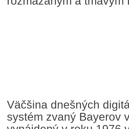
rozmazaným a tmavým f
Väčšina dnešných digitá
systém zvaný Bayerov vz
vynájdený v roku 1976 