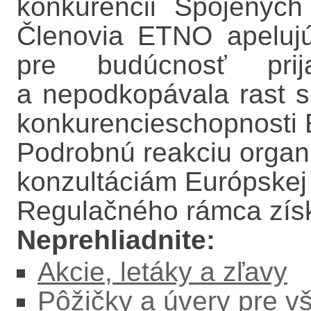
konkurencii Spojených
Členovia ETNO apeluj
pre budúcnosť prij
a nepodkopávala rast se
konkurencieschopnosti 
Podrobnú reakciu orga
konzultáciám Európskej 
Regulačného rámca zís
Neprehliadnite:
Akcie, letáky a zľavy
Pôžičky a úvery pre v