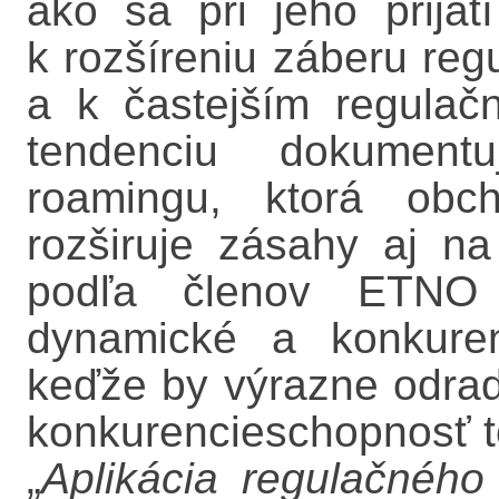
ako sa pri jeho prijat
k rozšíreniu záberu reg
a k častejším regula
tendenciu dokumentu
roamingu, ktorá obc
rozširuje zásahy aj n
podľa členov ETNO 
dynamické a konkuren
keďže by výrazne odradili
konkurencieschopnosť t
„
Aplikácia regulačné