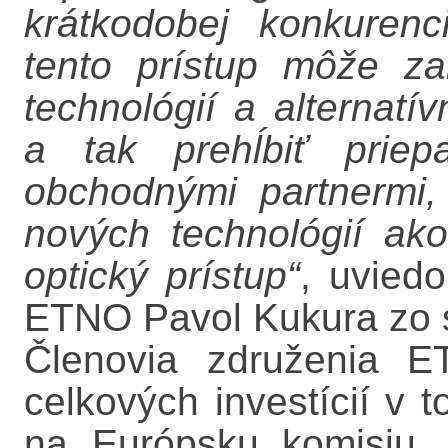
krátkodobej konkurenc
tento prístup môže za
technológií a alternatívn
a tak prehĺbiť prie
obchodnými partnermi,
nových technológií ako
optický prístup“
, uvied
ETNO Pavol Kukura zo s
Členovia združenia E
celkových investícií v t
na Európsku komisiu,