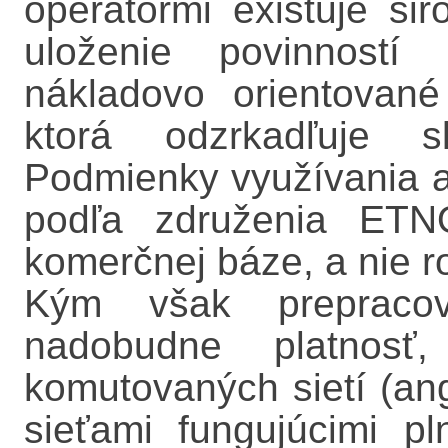
operátormi existuje ši
uloženie povinností 
nákladovo orientované
ktorá odzrkadľuje sk
Podmienky využívania a
podľa združenia ETN
komerčnej báze, a nie r
Kým však prepraco
nadobudne platnosť
komutovaných sietí (an
sieťami fungujúcimi p