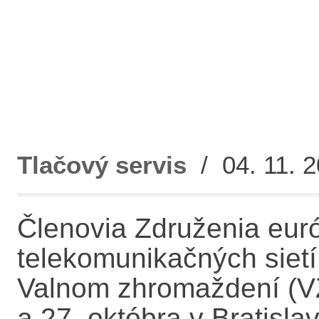
Tlačový servis
/ 04. 11. 2
Členovia Združenia eur
telekomunikačných sietí 
Valnom zhromaždení (VZ
a 27. októbra v Bratisl