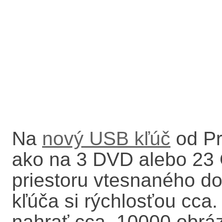
Na
nový USB kľúč
od Pr
ako na 3 DVD alebo 23
priestoru vtesnaného 
kľúča si rýchlosťou cca
nahrať cca. 10000 obráz