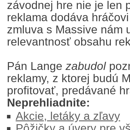
závodnej hre nie je len
reklama dodáva hráčovi p
zmluva s Massive nám u
relevantnosť obsahu re
Pán Lange
zabudol
pozn
reklamy, z ktorej budú M
profitovať, predávané h
Neprehliadnite:
Akcie, letáky a zľavy
Pôžičky a úvery pre v