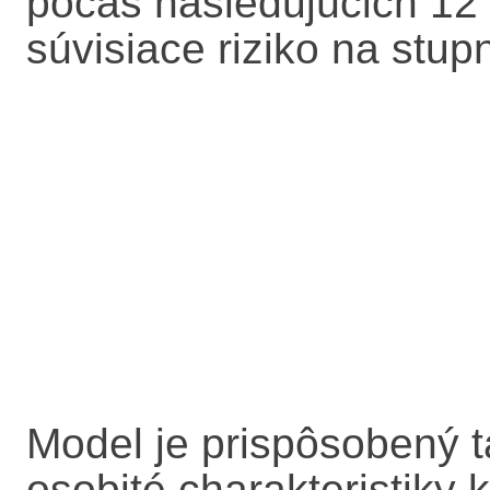
počas nasledujúcich 12
súvisiace riziko na stupn
Model je prispôsobený t
osobité charakteristiky 