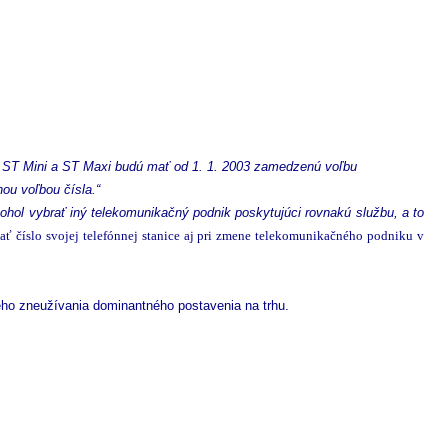
u ST Mini a ST Maxi budú mať od 1. 1. 2003 zamedzenú voľbu
ou voľbou čísla.“
ohol vybrať iný telekomunikačný podnik poskytujúci rovnakú službu, a to
 číslo svojej telefónnej stanice aj pri zmene telekomunikačného podniku v
eho zneužívania dominantného postavenia na trhu.