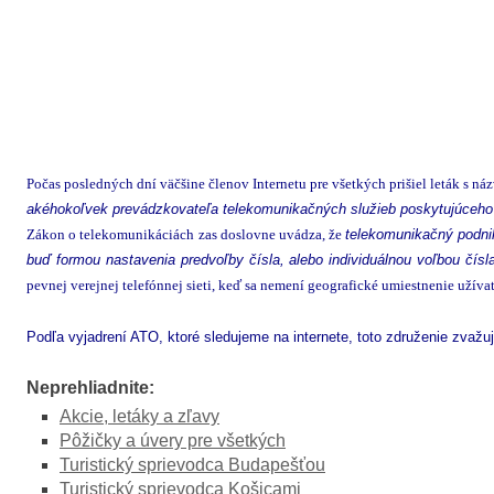
Počas posledných dní väčšine členov Internetu pre všetkých prišiel leták s n
akéhokoľvek prevádzkovateľa telekomunikačných služieb poskytujúceho ro
Zákon o telekomunikáciách zas doslovne uvádza, že
telekomunikačný podnik
buď formou nastavenia predvoľby čísla, alebo individuálnou voľbou čísl
pevnej verejnej telefónnej sieti, keď sa nemení geografické umiestnenie užívat
Podľa vyjadrení ATO, ktoré sledujeme na internete, toto združenie zvaž
Neprehliadnite:
Akcie, letáky a zľavy
Pôžičky a úvery pre všetkých
Turistický sprievodca Budapešťou
Turistický sprievodca Košicami