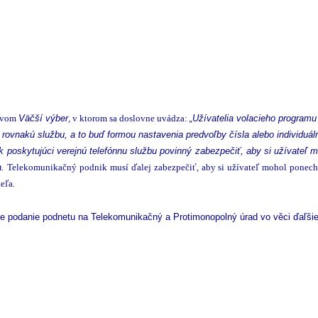
ázvom
Väčší výber
, v ktorom sa doslovne uvádza:
„Užívatelia volacieho program
vnakú službu, a to buď formou nastavenia predvoľby čísla alebo individuáln
 poskytujúci verejnú telefónnu službu povinný zabezpečiť, aby si užívateľ m
a.
Telekomunikačný podnik musí ďalej zabezpečiť, aby si užívateľ mohol ponechať
eľa.
uje podanie podnetu na Telekomunikačný a Protimonopolný úrad vo věci ďaľši