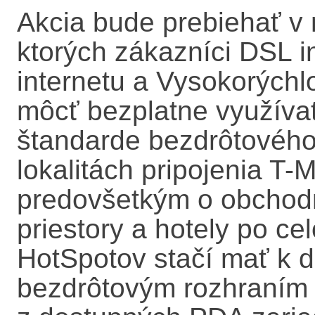
Akcia bude prebiehať v 
ktorých zákazníci DSL i
internetu a Vysokorýchl
môcť bezplatne využíva
štandarde bezdrôtového 
lokalitách pripojenia T-
predovšetkým o obchodné
priestory a hotely po ce
HotSpotov stačí mať k d
bezdrôtovým rozhraním (