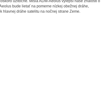
oskoro užitočné. Misia ADM-Aeolus vylepší naše znalosti o
Aeolus bude lietať na pomerne nízkej obežnej dráhe,
 hlavnej dráhe satelitu na nočnej strane Zeme.