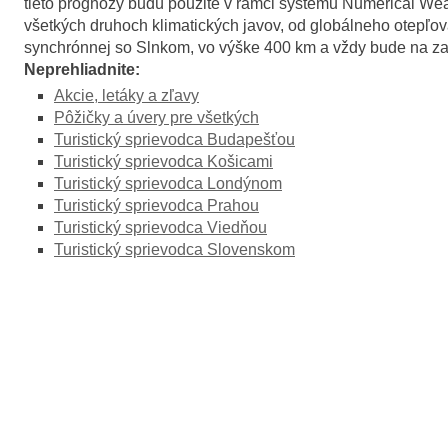
tieto prognózy budú použité v rámci systému Numerical Wea
všetkých druhoch klimatických javov, od globálneho otepľo
synchrónnej so Slnkom, vo výške 400 km a vždy bude na zat
Neprehliadnite:
Akcie, letáky a zľavy
Pôžičky a úvery pre všetkých
Turistický sprievodca Budapešťou
Turistický sprievodca Košicami
Turistický sprievodca Londýnom
Turistický sprievodca Prahou
Turistický sprievodca Viedňou
Turistický sprievodca Slovenskom