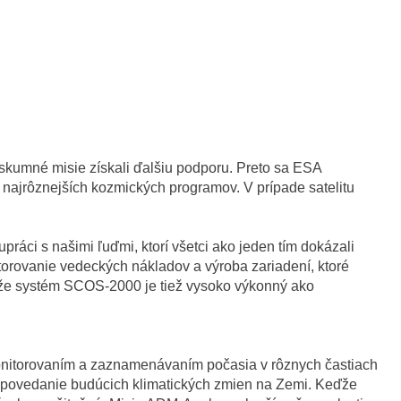
ýskumné misie získali ďalšiu podporu. Preto sa ESA
najrôznejších kozmických programov. V prípade satelitu
áci s našimi ľuďmi, ktorí všetci ako jeden tím dokázali
nitorovanie vedeckých nákladov a výroba zariadení, ktoré
, že systém SCOS-2000 je tiež vysoko výkonný ako
Monitorovaním a zaznamenávaním počasia v rôznych častiach
dpovedanie budúcich klimatických zmien na Zemi. Keďže