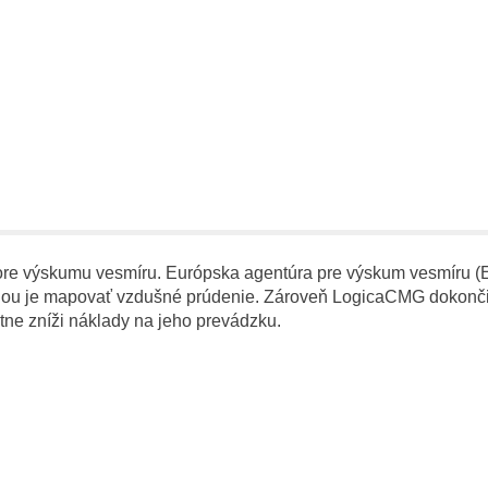
re výskumu vesmíru. Európska agentúra pre výskum vesmíru (
úlohou je mapovať vzdušné prúdenie. Zároveň LogicaCMG dokonči
ne zníži náklady na jeho prevádzku.