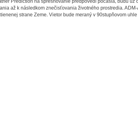
ther Prediction na spresňovanie predpovedí počasia, budú už č
vania až k následkom znečisťovania životného prostredia. ADM-
ienenej strane Zeme. Vietor bude meraný v 90stupňovom uhle k