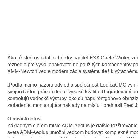
Ako už skôr uviedol technický riaditeľ ESA Gaele Winter, z
rozhodla pre vývoj opakovateľne použitých komponentov poz
XMM-Newton vedie modernizácia systému tiež k výraznému 
„Podľa môjho názoru odviedla spoločnosť LogicaCMG vynikajú
svojou tvrdou prácou dodať vysokú kvalitu. Upgradovaný bol n
kontrolujú vedecké výstupy, ako sú napr. röntgenové obrá
zariadenie, monitorujúce náklady na misiu,“ prehlásil Fred
O misii Aeolus
Základnym cieľom misie ADM-Aeolus je ďalšie rozširovanie
sveta ADM-Aeolus umožní vedcom budovať komplexné modely