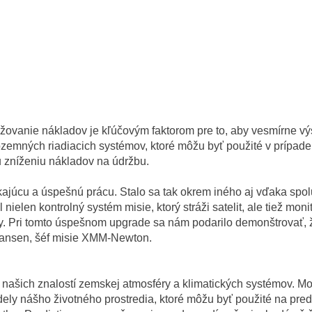
nižovanie nákladov je kľúčovým faktorom pre to, aby vesmírne v
emných riadiacich systémov, ktoré môžu byť použité v prípade 
zníženiu nákladov na údržbu.
cu a úspešnú prácu. Stalo sa tak okrem iného aj vďaka spolupr
ielen kontrolný systém misie, ktorý stráži satelit, ale tiež mo
zky. Pri tomto úspešnom upgrade sa nám podarilo demonštrovať
 Jansen, šéf misie XMM-Newton.
 našich znalostí zemskej atmosféry a klimatických systémov. 
 nášho životného prostredia, ktoré môžu byť použité na pre