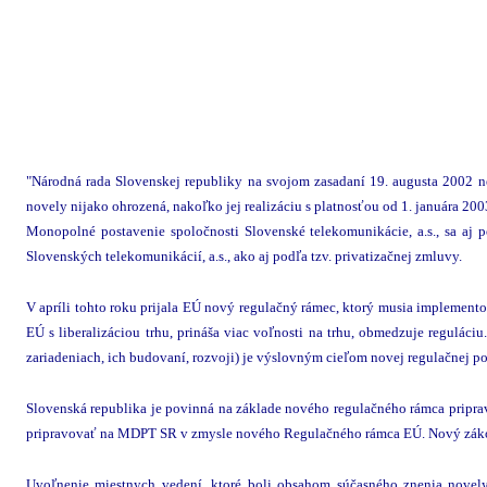
"Národná rada Slovenskej republiky na svojom zasadaní 19. augusta 2002 ne
novely nijako ohrozená, nakoľko jej realizáciu s platnosťou od 1. januára 2
Monopolné postavenie spoločnosti Slovenské telekomunikácie, a.s., sa aj 
Slovenských telekomunikácií, a.s., ako aj podľa tzv. privatizačnej zmluvy.
V apríli tohto roku prijala EÚ nový regulačný rámec, ktorý musia implemento
EÚ s liberalizáciou trhu, prináša viac voľnosti na trhu, obmedzuje reguláciu
zariadeniach, ich budovaní, rozvoji) je výslovným cieľom novej regulačnej po
Slovenská republika je povinná na základe nového regulačného rámca priprav
pripravovať na MDPT SR v zmysle nového Regulačného rámca EÚ. Nový zákon
Uvoľnenie miestnych vedení, ktoré boli obsahom súčasného znenia novely