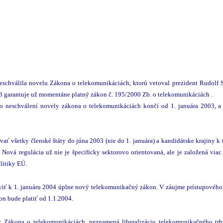
schválila novelu Zákona o telekomunikáciách, ktorú vetoval prezident Rudolf Sc
003 garantuje už momentáne platný zákon č. 195/2000 Zb. o telekomunikáciách .
po neschválení novely zákona o telekomunikáciách končí od 1. januára 2003, a
vať všetky členské štáty do júna 2003 (nie do 1. januára) a kandidátske krajiny
. Nová regulácia už nie je špecificky sektorovo orientovaná, ale je založená viac
litiky EÚ.
iť k 1. januáru 2004 úplne nový telekomunikačný zákon. V záujme prístupového pr
 bude platiť od 1.1.2004.
 Zákona o telekomunikáciách, neznamená liberalizáciu telekomunikačného trhu