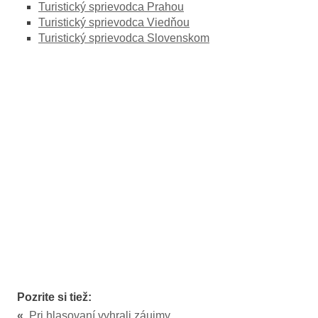
Turistický sprievodca Prahou
Turistický sprievodca Viedňou
Turistický sprievodca Slovenskom
Pozrite si tiež:
«
Pri hlasovaní vyhrali záujmy