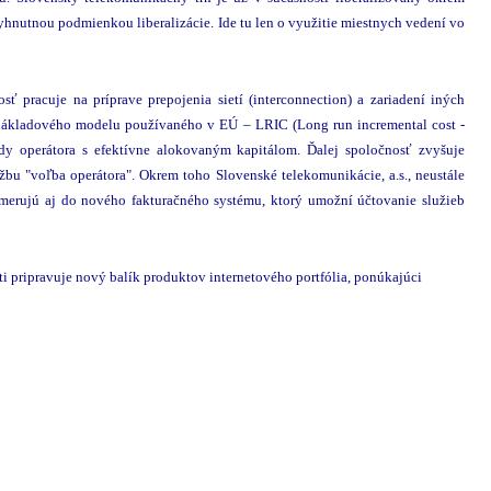
vyhnutnou podmienkou liberalizácie. Ide tu len o využitie miestnych vedení vo
ť pracuje na príprave prepojenia sietí (interconnection) a zariadení iných
 nákladového modelu používaného v EÚ – LRIC (Long run incremental cost -
y operátora s efektívne alokovaným kapitálom. Ďalej spoločnosť zvyšuje
užbu "voľba operátora". Okrem toho Slovenské telekomunikácie, a.s., neustále
smerujú aj do nového fakturačného systému, ktorý umožní účtovanie služieb
 pripravuje nový balík produktov internetového portfólia, ponúkajúci