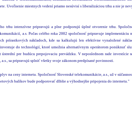
ete. Uvoľnenie miestnych vedení priamo nesúvisí s liberalizáciou trhu a nie je ne
ého trhu intenzívne pripravujú a plne podporujú úplné otvorenie trhu. Spoločnos
komunikácií, a.s. Počas celého roka 2002 spoločnosť pripravuje implementáciu
 prírastkových nákladoch, kde sa kalkulujú len efektívne vynaložené náklad
05), investuje do technológií, ktoré umožnia alternatívnym operátorom ponúknuť sl
cít ústrední pre budúcu prepojovaciu prevádzku. V neposlednom rade investície 
., sa pripravujú splniť všetky svoje zákonom predpísané povinnosti.
v na ceny internetu. Spoločnosť Slovenské telekomunikácie, a.s., už v súčasnosti
netových balíkov bude podporovať dlhšie a výhodnejšie pripojenia do internetu."