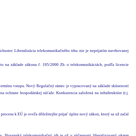
huster. Liberalizácia telekomunikačného trhu nie je neprijatím navrhovanej
 to na základe zákona č. 195/2000 Zb. o telekomunikáciách, podľa licencie
 k termínu vstupu. Nový Regulačný rámec je vypracovaný na základe skúseností
 na ochrane hospodárskej súťaže. Konkurencia založená na infraštruktúre (t.j.
ocesu k EÚ je oveľa dôležitejšie prijať úplne nový zákon, ktorý sa už začal
. Slovenský telekomunikačný trh je už v súčasnosti liberalizovaný okrem