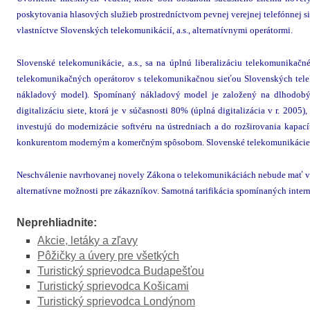
poskytovania hlasových služieb prostredníctvom pevnej verejnej telefónnej si
vlastníctve Slovenských telekomunikácií, a.s., alternatívnymi operátormi.
Slovenské telekomunikácie, a.s., sa na úplnú liberalizáciu telekomunikačn
telekomunikačných operátorov s telekomunikačnou sieťou Slovenských tele
nákladový model). Spomínaný nákladový model je založený na dlhodobých
digitalizáciu siete, ktorá je v súčasnosti 80% (úplná digitalizácia v r. 20
investujú do modernizácie softvéru na ústredniach a do rozširovania kapa
konkurentom moderným a komerčným spôsobom. Slovenské telekomunikácie, a.s
Neschválenie navrhovanej novely Zákona o telekomunikáciách nebude mať vply
alternatívne možnosti pre zákazníkov. Samotná tarifikácia spomínaných inter
Neprehliadnite:
Akcie, letáky a zľavy
Pôžičky a úvery pre všetkých
Turistický sprievodca Budapešťou
Turistický sprievodca Košicami
Turistický sprievodca Londýnom