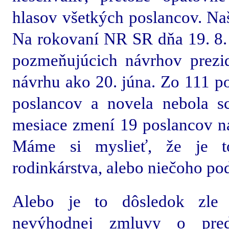
hlasov všetkých poslancov. Naša
Na rokovaní NR SR dňa 19. 8. 2
pozmeňujúcich návrhov prezid
návrhu ako 20. júna. Zo 111 po
poslancov a novela nebola s
mesiace zmení 19 poslancov n
Máme si myslieť, že je to
rodinkárstva, alebo niečoho p
Alebo je to dôsledok zle 
nevýhodnej zmluvy o pre