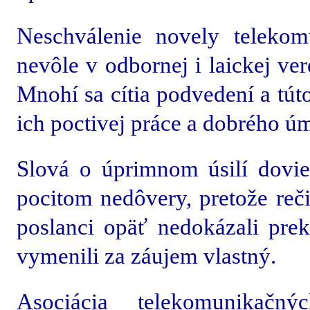
Neschválenie novely teleko
nevôle v odbornej i laickej ve
Mnohí sa cítia podvedení a tút
ich poctivej práce a dobrého ú
Slová o úprimnom úsilí dovie
pocitom nedôvery, pretože reč
poslanci opäť nedokázali prek
vymenili za záujem vlastný.
Asociácia telekomunikačný