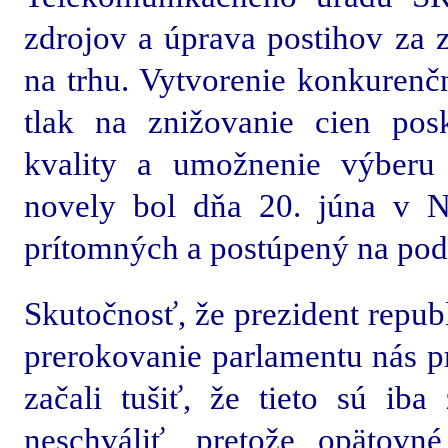
zdrojov a úprava postihov za 
na trhu. Vytvorenie konkurenčn
tlak na znižovanie cien pos
kvality a umožnenie výberu 
novely bol dňa 20. júna v 
prítomných a postúpený na podp
Skutočnosť, že prezident repub
prerokovanie parlamentu nás p
začali tušiť, že tieto sú ib
neschváliť, pretože opätovn