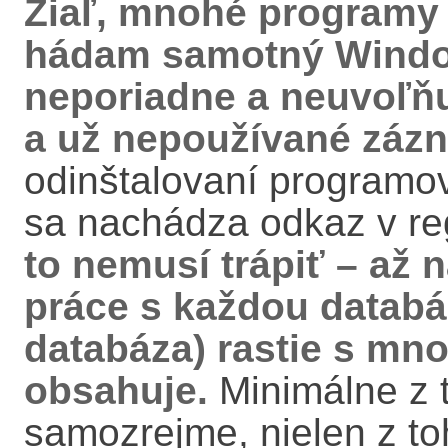
Žiaľ, mnohé programy 
hádam samotný Window
neporiadne a neuvoľňu
a už nepoužívané zá
odinštalovaní programo
sa nachádza odkaz v re
to nemusí trápiť – až 
práce s každou databáz
databáza) rastie s mn
obsahuje.
Minimálne z t
samozrejme, nielen z to