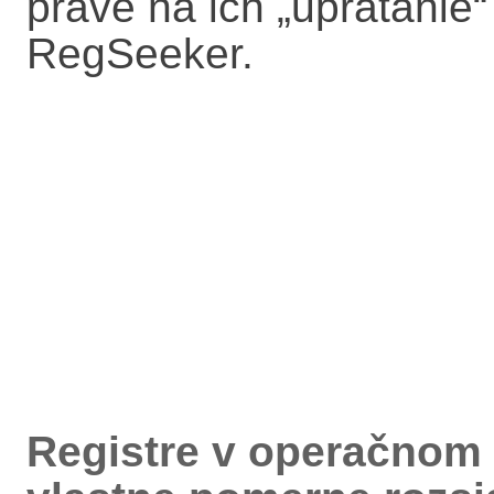
práve na ich „upratanie
RegSeeker.
Registre v operačnom