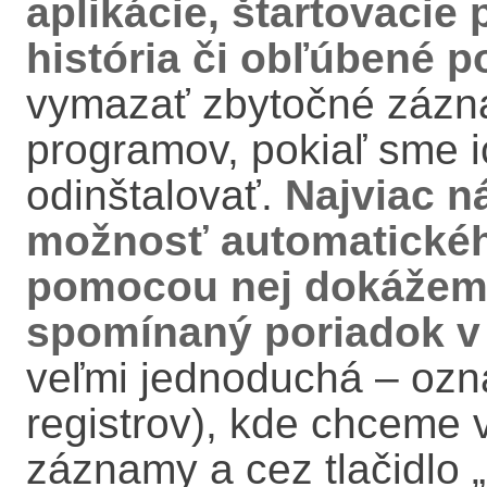
aplikácie, štartovacie
história či obľúbené p
vymazať zbytočné záz
programov, pokiaľ sme i
odinštalovať.
Najviac n
možnosť automatického
pomocou nej dokážeme
spomínaný poriadok v 
veľmi jednoduchá – ozna
registrov), kde chceme
záznamy a cez tlačidlo 