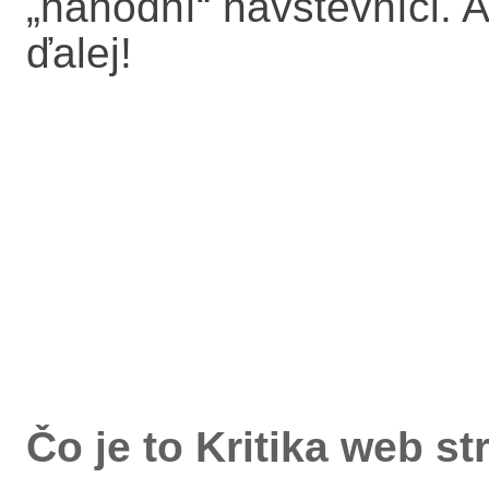
„náhodní“ návštevníci. A
ďalej!
Čo je to Kritika web s