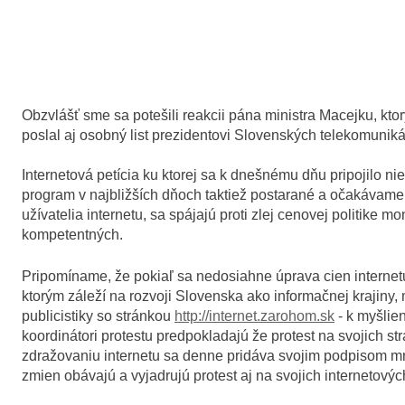
Obzvlášť sme sa potešili reakcii pána ministra Macejku, ktor
poslal aj osobný list prezidentovi Slovenských telekomuniká
Internetová petícia ku ktorej sa k dnešnému dňu pripojilo 
program v najbližších dňoch taktiež postarané a očakávame a
užívatelia internetu, sa spájajú proti zlej cenovej politike 
kompetentných.
Pripomíname, že pokiaľ sa nedosiahne úprava cien interne
ktorým záleží na rozvoji Slovenska ako informačnej krajiny
publicistiky so stránkou
http://internet.zarohom.sk
- k myšlie
koordinátori protestu predpokladajú že protest na svojich str
zdražovaniu internetu sa denne pridáva svojim podpisom mno
zmien obávajú a vyjadrujú protest aj na svojich internetovýc