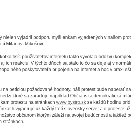
ý nielen vyjadril podporu myšlienkam vyjadrených v našom protest
cií Milanovi Mikušovi.
niekoľko tisíc používateľov internetu takto vyvolala odozvu ko
j ich reakciu. V týchto dňoch sa stalo to čo sa deje aj v normá
monopolného poskytovateľa pripojenia na internet a hoc v praxi e
tu na petíciou požadované hodnoty, náš protest bude naberať n
, medzi ktoré sa zaraďuje napríklad Občianska demokratická ml
nkam protestu na stránkach
www.bystro.sk
sa každú hodinu prid
ánkach vyjadruje už každý tretí slovenský server a o proteste už 
žstvo občanom ktorým záleží na svojej budúcnosti a taktiež po
h stránkach.