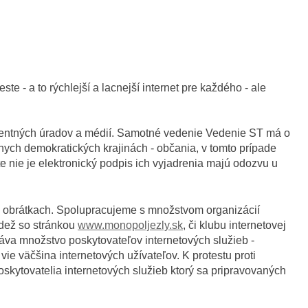
e - a to rýchlejší a lacnejší internet pre každého - ale
mpetentných úradov a médií. Samotné vedenie Vedenie ST má o
lnych demokratických krajinách - občania, v tomto prípade
šte nie je elektronický podpis ich vyjadrenia majú odozvu u
a obrátkach. Spolupracujeme s množstvom organizácií
ádež so stránkou
www.monopoljezly.sk
, či klubu internetovej
áva množstvo poskytovateľov internetových služieb -
vie väčšina internetových užívateľov. K protestu proti
skytovatelia internetových služieb ktorý sa pripravovaných