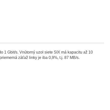
o 1 Gbit/s. Vnútorný uzol siete SIX má kapacitu až 10
riemerná záťaž linky je iba 0,9%, t.j. 87 MB/s.