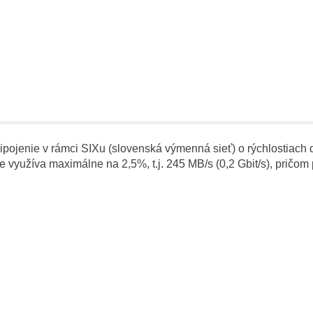
pojenie v rámci SIXu (slovenská výmenná sieť) o rýchlostiach d
e využíva maximálne na 2,5%, t.j. 245 MB/s (0,2 Gbit/s), pričom p