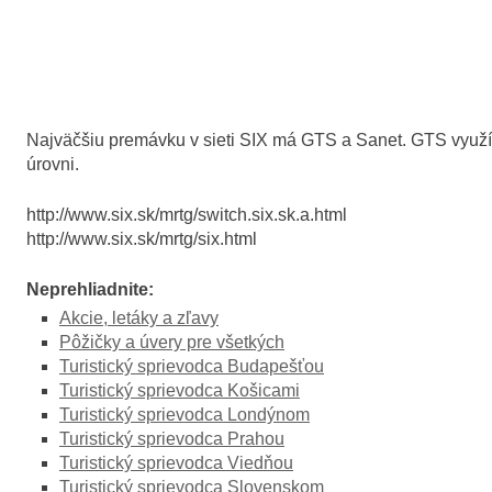
Najväčšiu premávku v sieti SIX má GTS a Sanet. GTS využíva
úrovni.
http://www.six.sk/mrtg/switch.six.sk.a.html
http://www.six.sk/mrtg/six.html
Neprehliadnite:
Akcie, letáky a zľavy
Pôžičky a úvery pre všetkých
Turistický sprievodca Budapešťou
Turistický sprievodca Košicami
Turistický sprievodca Londýnom
Turistický sprievodca Prahou
Turistický sprievodca Viedňou
Turistický sprievodca Slovenskom