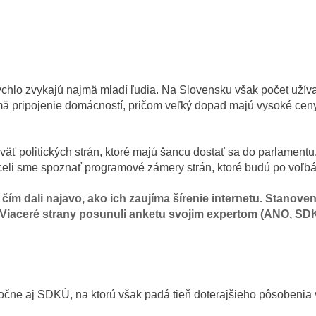
rýchlo zvykajú najmä mladí ľudia. Na Slovensku však počet užíva
mä pripojenie domácností, pričom veľký dopad majú vysoké ceny
eväť politických strán, ktoré majú šancu dostať sa do parlament
celi sme spoznať programové zámery strán, ktoré budú po voľbác
ím dali najavo, ako ich zaujíma šírenie internetu. Stanov
ni. Viaceré strany posunuli anketu svojim expertom (ANO, S
očne aj SDKÚ, na ktorú však padá tieň doterajšieho pôsobenia 