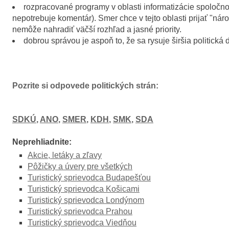
rozpracované programy v oblasti informatizácie spoločn
nepotrebuje komentár). Smer chce v tejto oblasti prijať "ná
nemôže nahradiť väčší rozhľad a jasné priority.
dobrou správou je aspoň to, že sa rysuje širšia politic
Pozrite si odpovede politických strán:
SDKÚ
,
ANO
,
SMER
,
KDH
,
SMK
,
SDA
Neprehliadnite:
Akcie, letáky a zľavy
Pôžičky a úvery pre všetkých
Turistický sprievodca Budapešťou
Turistický sprievodca Košicami
Turistický sprievodca Londýnom
Turistický sprievodca Prahou
Turistický sprievodca Viedňou