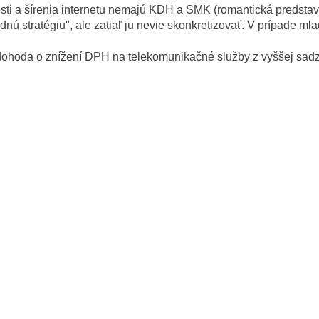
osti a šírenia internetu nemajú KDH a SMK (romantická predsta
rodnú stratégiu", ale zatiaľ ju nevie skonkretizovať. V prípade 
ká dohoda o znížení DPH na telekomunikačné služby z vyššej sa