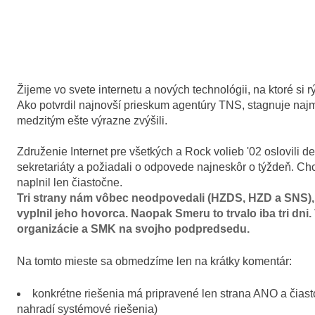
Žijeme vo svete internetu a nových technológii, na ktoré si 
Ako potvrdil najnovší prieskum agentúry TNS, stagnuje naj
medzitým ešte výrazne zvýšili.
Združenie Internet pre všetkých a Rock volieb '02 oslovili d
sekretariáty a požiadali o odpovede najneskôr o týždeň. Ch
naplnil len čiastočne.
Tri strany nám vôbec neodpovedali (HZDS, HZD a SNS), č
vyplnil jeho hovorca. Naopak Smeru to trvalo iba tri d
organizácie a SMK na svojho podpredsedu.
Na tomto mieste sa obmedzíme len na krátky komentár:
konkrétne riešenia má pripravené len strana ANO a čiast
nahradí systémové riešenia)