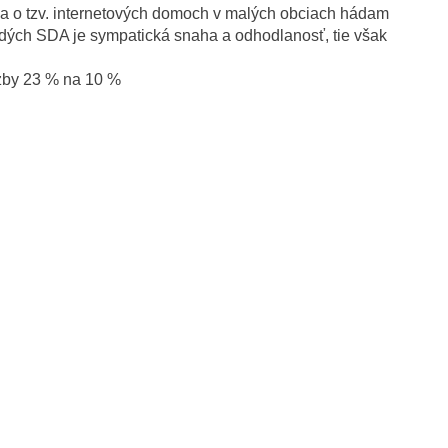
va o tzv. internetových domoch v malých obciach hádam
mladých SDA je sympatická snaha a odhodlanosť, tie však
dzby 23 % na 10 %