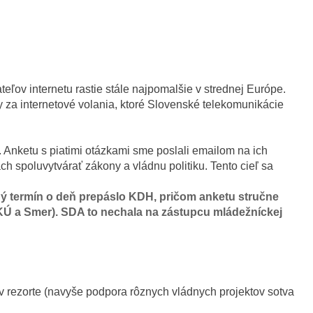
teľov internetu rastie stále najpomalšie v strednej Európe.
 za internetové volania, ktoré Slovenské telekomunikácie
u. Anketu s piatimi otázkami sme poslali emailom na ich
h spoluvytvárať zákony a vládnu politiku. Tento cieľ sa
ený termín o deň prepáslo KDH, pričom anketu stručne
DKÚ a Smer). SDA to nechala na zástupcu mládežníckej
v rezorte (navyše podpora rôznych vládnych projektov sotva