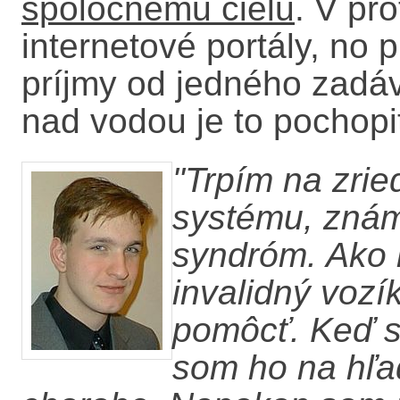
spoločnému cielu
. V pr
internetové portály, no 
príjmy od jedného zadáv
nad vodou je to pochopi
"Trpím na zri
systému, znám
syndróm. Ako 
invalidný vozí
pomôcť. Keď so
som ho na hľad