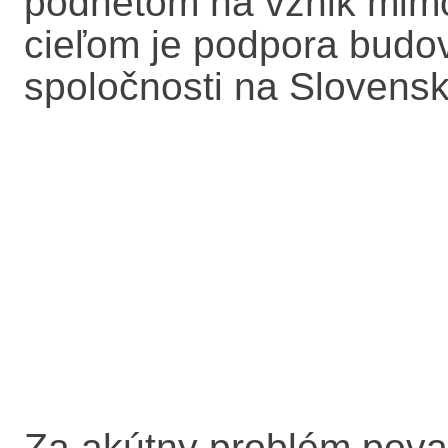
podnetom na vznik mimov
cieľom je podpora budo
spoločnosti na Slovensk
Za akútny problém pova