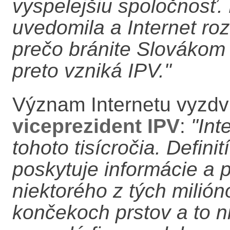
vyspelejšiu spoločnosť. E
uvedomila a Internet roz
prečo bránite Slovákom 
preto vzniká IPV."
Význam Internetu vyzdv
viceprezident IPV
:
"Int
tohoto tisícročia. Defin
poskytuje informácie a 
niektorého z tých milión
končekoch prstov a to ni