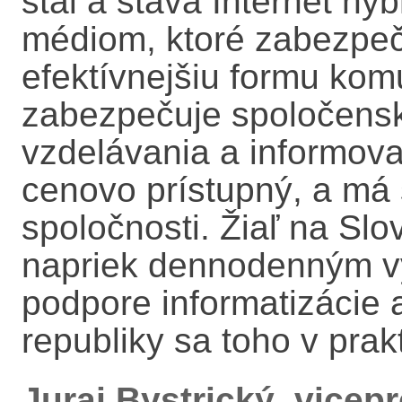
stal a stáva Internet hy
médiom, ktoré zabezpeču
efektívnejšiu formu kom
zabezpečuje spoločensky
vzdelávania a informova
cenovo prístupný, a má 
spoločnosti. Žiaľ na Slo
napriek dennodenným vy
podpore informatizácie a
republiky sa toho v prak
Juraj Bystrický, vicep