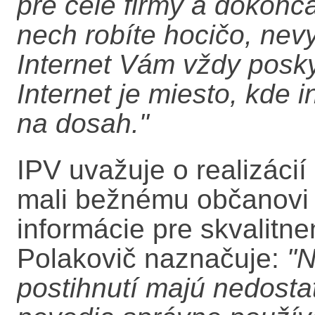
pre celé firmy a dokonca
nech robíte hocičo, ne
Internet Vám vždy posky
Internet je miesto, kde 
na dosah."
IPV uvažuje o realizácií
mali bežnému občanovi 
informácie pre skvalitne
Polakovič naznačuje:
"N
postihnutí majú nedosta