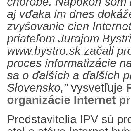
chorobe. Napokon som n
aj vďaka im dnes dokáž
zvyšovanie cien Interne
priateľom Jurajom Bystr
www.bystro.sk začali pr
proces informatizácie n
sa o ďalších a ďalších p
Slovensko,"
vysvetľuje
organizácie Internet pr
Predstavitelia IPV sú p