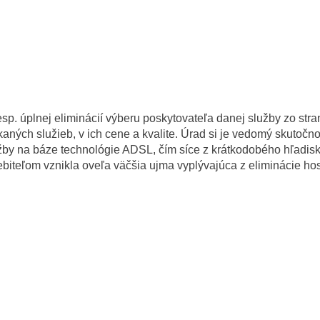
p. úplnej eliminácií výberu poskytovateľa danej služby zo stra
aných služieb, v ich cene a kvalite. Úrad si je vedomý skutoč
by na báze technológie ADSL, čím síce z krátkodobého hľadisk
biteľom vznikla oveľa väčšia ujma vyplývajúca z eliminácie h