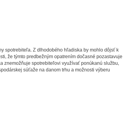
ny spotrebiteľa. Z dlhodobého hľadiska by mohlo dôjsť k
nosti, že týmto predbežným opatrením dočasné pozastavuje
a znemožňuje spotrebiteľovi využívať ponúkanú službu,
ospodárskej súťaže na danom trhu a možnosti výberu