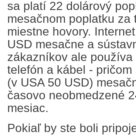
sa platí 22 dolárový pop
mesačnom poplatku za t
miestne hovory. Internet
USD mesačne a sústavne
zákazníkov ale používa 
telefón a kábel - pričo
(v USA 50 USD) mesačne
časovo neobmedzené 24
mesiac.
Pokiaľ by ste boli pripo