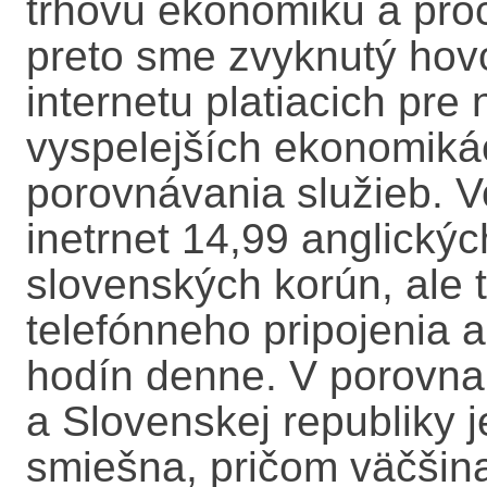
trhovú ekonomiku a proc
preto sme zvyknutý hov
internetu platiacich pre
vyspelejších ekonomiká
porovnávania služieb. Vo
inetrnet 14,99 anglických 
slovenských korún, ale t
telefónneho pripojenia 
hodín denne. V porovnan
a Slovenskej republiky j
smiešna, pričom väčšina