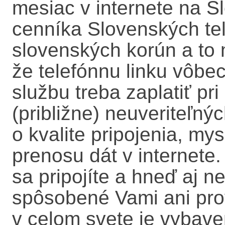
mesiac v internete na S
cenníka Slovenských te
slovenských korún a to m
že telefónnu linku vôbe
službu treba zaplatiť pri
(približne) neuveriteľný
o kvalite pripojenia, mysl
prenosu dát v internete.
sa pripojíte a hneď aj ne
spôsobené Vami ani prov
v celom svete je vybave