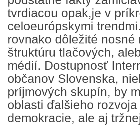
tvrdiacou opak,je v prík
celoeurópskymi trendmi
rovnako dôležité nosné 
štruktúru tlačových, ale
médií. Dostupnosť Inter
občanov Slovenska, nie
príjmových skupín, by m
oblasti ďalšieho rozvoja p
demokracie, ale aj tržn