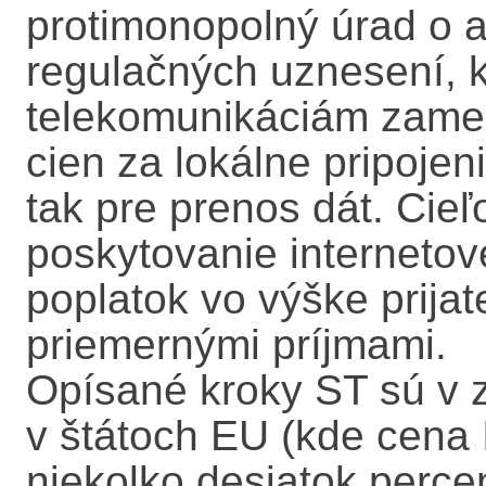
protimonopolný úrad o a
regulačných uznesení, 
telekomunikáciám zamed
cien za lokálne pripojen
tak pre prenos dát. Cie
poskytovanie internetov
poplatok vo výške prijat
priemernými príjmami.
Opísané kroky ST sú v 
v štátoch EU (kde cena 
niekolko desiatok perce