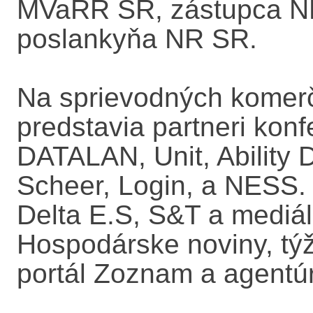
MVaRR SR, zástupca NB
poslankyňa NR SR.
Na sprievodných komer
predstavia partneri konf
DATALAN, Unit, Ability
Scheer, Login, a NESS. P
Delta E.S, S&T a mediál
Hospodárske noviny, týž
portál Zoznam a agentú