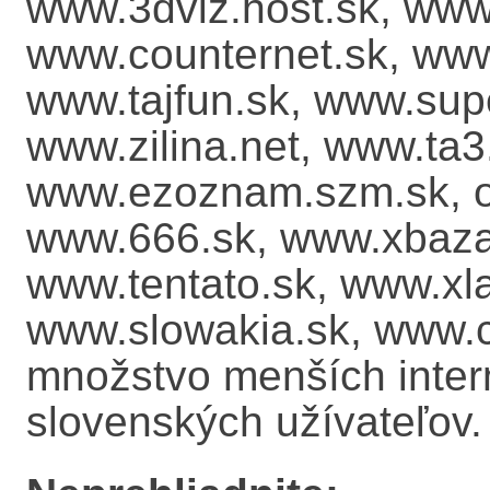
www.3dviz.host.sk, www
www.counternet.sk, ww
www.tajfun.sk, www.supe
www.zilina.net, www.ta3
www.ezoznam.szm.sk, or
www.666.sk, www.xbaza
www.tentato.sk, www.xl
www.slowakia.sk, www.c
množstvo menších inter
slovenských užívateľov.