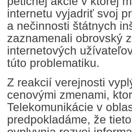
petičnej akcie v ktorej 
internetu vyjadriť svoj p
a nečinnosti štátnych inšt
zaznamenali obrovský z
internetových užívateľov,
túto problematiku.
Z reakcií verejnosti vy
cenovými zmenami, ktor
Telekomunikácie v oblast
predpokladáme, že tiet
ovplyvnia rozvoj inform